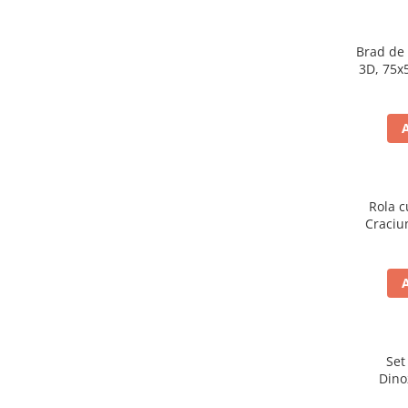
Brad de 
3D, 75x
LED
Rola c
Craciu
Set
Dino