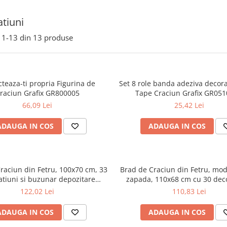
tiuni
1-
13
din
13
produse
cteaza-ti propria Figurina de
Set 8 role banda adeziva decor
raciun Grafix GR800005
Tape Craciun Grafix GR05
66,09 Lei
25,42 Lei
ADAUGA IN COS
ADAUGA IN COS
raciun din Fetru, 100x70 cm, 33
Brad de Craciun din Fetru, mo
atiuni si buzunar depozitare
zapada, 110x68 cm cu 30 dec
Bambinice BN035
Bambinice BN036
122,02 Lei
110,83 Lei
ADAUGA IN COS
ADAUGA IN COS