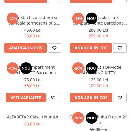
Stilou Stitch,cu radiera si
Ghiozdan școlar cu 3
-22%
-11%
NOU
cerneala termosensibila,
compartimente Barcelona
pastel
AB340 Astrabag albastru/rosu
45,00 Lei
280,00 Lei
35,00 Lei
250,00 Lei
ADAUGA IN COS
ADAUGA IN COS
Penar 1 compartiment
Sticlă de băut TOPModel
-13%
NOU
-20%
NOU
neechipat FC Barcelona
BLOOMING KITTY
75,00 Lei
125,00 Lei
65,00 Lei
100,00 Lei
VEZI VARIANTE
ADAUGA IN COS
ALFABETAR Clasa I NumLit
Ghiozdan gradinita Frozen 29
-18%
NOU
cm
85,00 Lei
55,00 Lei