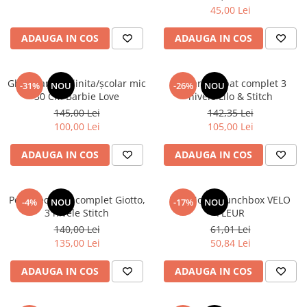
45,00 Lei
ADAUGA IN COS
ADAUGA IN COS
Ghiozdan gradinita/școlar mic
Penar echipat complet 3
-31%
NOU
-26%
NOU
30 Cm Barbie Love
nivele Lilo & Stitch
145,00 Lei
142,35 Lei
100,00 Lei
105,00 Lei
ADAUGA IN COS
ADAUGA IN COS
Penar echipat complet Giotto,
TOPModel Lunchbox VELO
-4%
NOU
-17%
NOU
3 nivele Stitch
FLEUR
140,00 Lei
61,01 Lei
135,00 Lei
50,84 Lei
ADAUGA IN COS
ADAUGA IN COS