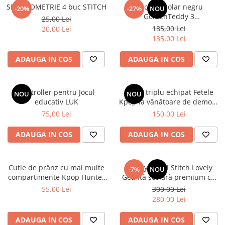
SET GEOMETRIE 4 buc STITCH
Rucsac școlar negru
-20%
-27%
NOU
GoldenTeddy 3
25,00 Lei
compartimente Astra
185,00 Lei
20,00 Lei
135,00 Lei
ADAUGA IN COS
ADAUGA IN COS
Controller pentru Jocul
Penar triplu echipat Fetele
NOU
NOU
educativ LUK
Kpop la vânătoare de demoni
Energy
75,00 Lei
150,00 Lei
ADAUGA IN COS
ADAUGA IN COS
Cutie de prânz cu mai multe
Disney Lilo și Stitch Lovely
-7%
NOU
compartimente Kpop Hunter
Geantă școlară premium cu
XL
roți, 44 cm
55,00 Lei
300,00 Lei
280,00 Lei
ADAUGA IN COS
ADAUGA IN COS