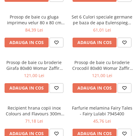
Prosop de baie cu gluga
Set 6 Culori speciale germane
imprimeu velur 80 x 80 cm
pe baza de apa Eulenspiegel
Womar Zaffiro AN-OW-01
ST206034eul
84,39 Lei
61,01 Lei
ADAUGA IN COS
ADAUGA IN COS
Prosop de baie cu broderie
Prosop de baie cu broderie
Girafa 80x80 Womar Zaffiro
Crocodil 80x80 Womar Zaffiro
AN-ZG-80
AN-ZC-80
121,00 Lei
121,00 Lei
ADAUGA IN COS
ADAUGA IN COS
Recipient hrana copii inox
Farfurie melamina Fairy Tales
Colours and Flavours 300ml
- Fairy Lulabi 7945400
BebeduE BD80220
71,18 Lei
45,76 Lei
ADAUGA IN COS
ADAUGA IN COS