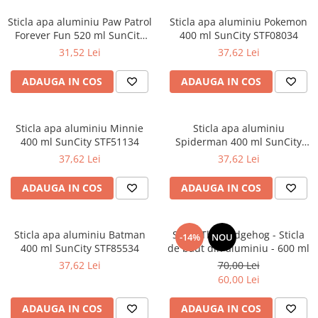
Sticla apa aluminiu Paw Patrol
Sticla apa aluminiu Pokemon
Forever Fun 520 ml SunCity
400 ml SunCity STF08034
GIM55519232
31,52 Lei
37,62 Lei
ADAUGA IN COS
ADAUGA IN COS
Sticla apa aluminiu Minnie
Sticla apa aluminiu
400 ml SunCity STF51134
Spiderman 400 ml SunCity
STF51334
37,62 Lei
37,62 Lei
ADAUGA IN COS
ADAUGA IN COS
Sticla apa aluminiu Batman
Sonic The Hedgehog - Sticla
-14%
NOU
400 ml SunCity STF85534
de baut din aluminiu - 600 ml
37,62 Lei
70,00 Lei
60,00 Lei
ADAUGA IN COS
ADAUGA IN COS