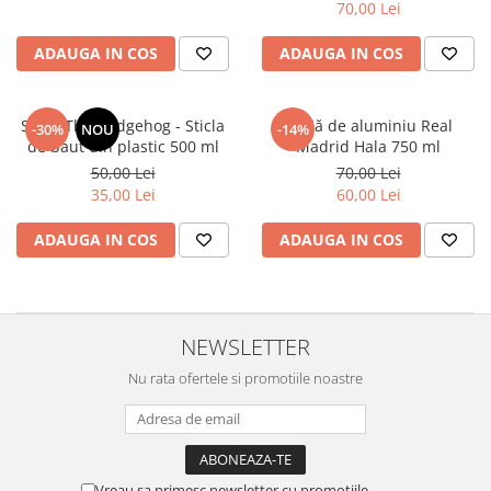
70,00 Lei
ADAUGA IN COS
ADAUGA IN COS
Sonic The Hedgehog - Sticla
sticlă de aluminiu Real
-30%
NOU
-14%
de baut din plastic 500 ml
Madrid Hala 750 ml
50,00 Lei
70,00 Lei
35,00 Lei
60,00 Lei
ADAUGA IN COS
ADAUGA IN COS
NEWSLETTER
Nu rata ofertele si promotiile noastre
Vreau sa primesc newsletter cu promotiile