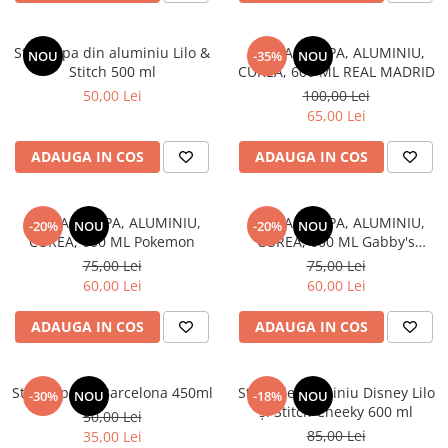
Sticla apa din aluminiu Lilo &
STICLA DE APA, ALUMINIU,
NOU
-35%
NOU
Stitch 500 ml
CUREA, 600 ML REAL MADRID
50,00 Lei
100,00 Lei
65,00 Lei
ADAUGA IN COS
ADAUGA IN COS
STICLA DE APA, ALUMINIU,
STICLA DE APA, ALUMINIU,
-20%
NOU
-20%
NOU
CUREA, 600 ML Pokemon
CUREA, 600 ML Gabby's
Dollhouse
75,00 Lei
75,00 Lei
60,00 Lei
60,00 Lei
ADAUGA IN COS
ADAUGA IN COS
Sticla apa FC Barcelona 450ml
Sticlă de aluminiu Disney Lilo
-30%
NOU
-18%
NOU
și Stitch Cheeky 600 ml
50,00 Lei
85,00 Lei
35,00 Lei