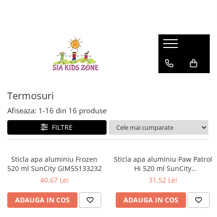
BACK TO SCHOOL 2026
FASHION
MATERNITATE
JOCURI SI JUCARII
SCOALA SI GRADINITA
CAMERA COPILULUI
ACTIVITATI IN AER LIBER
Ghiozdane scoala
HUNTRIX K-POP
Genti
Casute papusi
Ghiozdane
Patuturi
Accesorii pentru petrecere
Accesorii Beauty
Prosop de baie
Jucarii de rol
Penare
Patururi Baieti
Farfurii
Ghiozdane troler pentru scoala
Patuturi Fetite
Șervețele
Penare
Posete-genti
Machiaj
Umbrele
Termosuri
Instrumente de scris si desenat
Afiseaza:
1-
16
din
16
produse
FILTRE
Sticla apa aluminiu Frozen
Sticla apa aluminiu Paw Patrol
520 ml SunCity GIM55133232
Hi 520 ml SunCity
GIM55518232
40,67 Lei
31,52 Lei
ADAUGA IN COS
ADAUGA IN COS