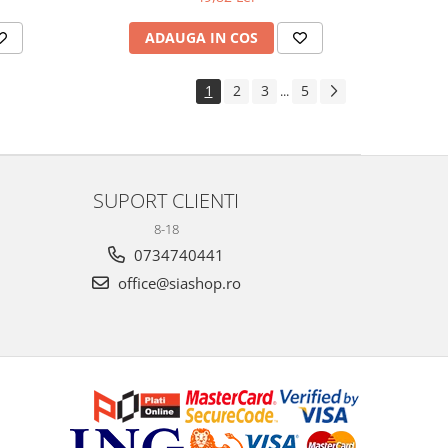
ADAUGA IN COS
1
2
3
5
...
SUPORT CLIENTI
8-18
0734740441
office@siashop.ro