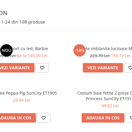
ION
1-
24
din
108
produse
ntof sport cu led, Barbie
Ghete imblanite,lucioase M
NOU
-14%
65,00 Lei
de la 145,00 Lei
223,70 Lei
193,19 Lei
VEZI VARIANTE
VEZI VARIANTE
baie Peppa Pig SunCity ET1905
Costum baie fetite 2 piese 
Princess SunCity ET19
29,49 Lei
49,82 Lei
ADAUGA IN COS
ADAUGA IN COS