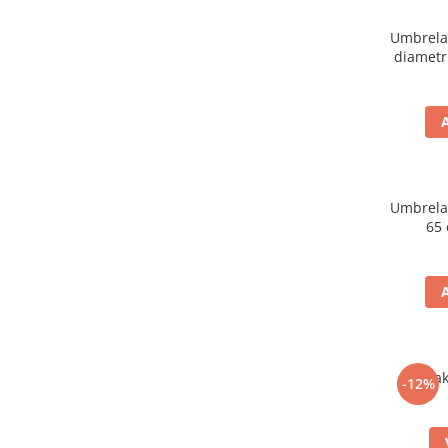
Umbrela
diamet
Umbrela
65
-12%