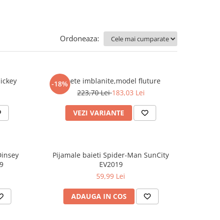
Ordoneaza:
ickey
Ghete imblanite,model fluture
-18%
223,70 Lei
183,03 Lei
VEZI VARIANTE
Dinsey
Pijamale baieti Spider-Man SunCity
19
EV2019
59,99 Lei
ADAUGA IN COS