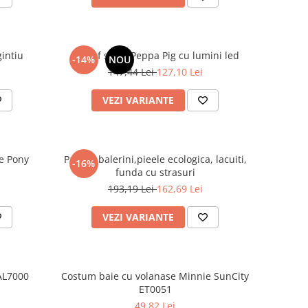
gintiu
Pantof sport Peppa Pig cu lumini led
-14%
NOU
147,44 Lei
127,10 Lei
VEZI VARIANTE
le Pony
Pantofi balerini,pieele ecologica, lacuiti,
-16%
funda cu strasuri
193,19 Lei
162,69 Lei
VEZI VARIANTE
AL7000
Costum baie cu volanase Minnie SunCity
ET0051
49,82 Lei