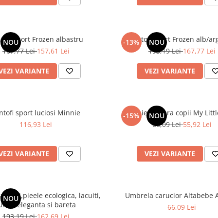
tofi sport Frozen albastru
Pantofi sport Frozen alb/ar
NOU
-13%
NOU
167,77 Lei
157,61 Lei
193,19 Lei
167,77 Lei
VEZI VARIANTE
VEZI VARIANTE
Pantofi sport luciosi Minnie
Rochie de vara copii My Litt
-15%
NOU
116,93 Lei
66,09 Lei
55,92 Lei
VEZI VARIANTE
VEZI VARIANTE
alerini,pieele ecologica, lacuiti,
Umbrela carucior Altabebe 
NOU
unda eleganta si bareta
66,09 Lei
193,19 Lei
162,69 Lei