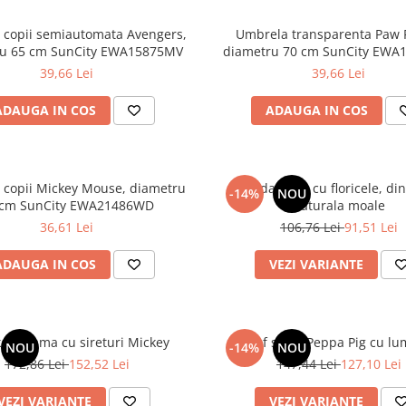
 copii semiautomata Avengers,
Umbrela transparenta Paw P
ru 65 cm SunCity EWA15875MV
diametru 70 cm SunCity EWA
39,66 Lei
39,66 Lei
ADAUGA IN COS
ADAUGA IN COS
 copii Mickey Mouse, diametru
Sandale roz cu floricele, din
-14%
NOU
 cm SunCity EWA21486WD
naturala moale
36,61 Lei
106,76 Lei
91,51 Lei
ADAUGA IN COS
VEZI VARIANTE
Sneakers dama cu sireturi Mickey
Pantof sport Peppa Pig cu lu
NOU
-14%
NOU
172,86 Lei
152,52 Lei
147,44 Lei
127,10 Lei
VEZI VARIANTE
VEZI VARIANTE