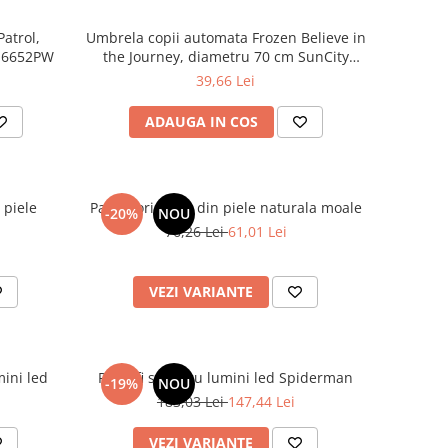
atrol,
Umbrela copii automata Frozen Believe in
16652PW
the Journey, diametru 70 cm SunCity
EWA20715WD
39,66 Lei
ADAUGA IN COS
 piele
Pantofiori fetite din piele naturala moale
-20%
NOU
76,26 Lei
61,01 Lei
VEZI VARIANTE
mini led
Pantofi sport cu lumini led Spiderman
-19%
NOU
183,03 Lei
147,44 Lei
VEZI VARIANTE