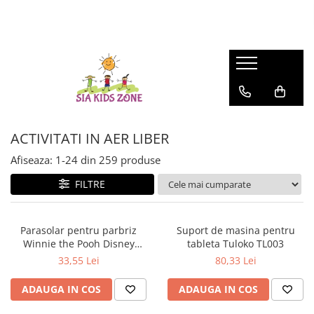
BACK TO SCHOOL 2026
FASHION
MATERNITATE
JOCURI SI JUCARII
SCOALA SI GRADINITA
CAMERA COPILULUI
ACTIVITATI IN AER LIBER
Ghiozdane scoala
HUNTRIX K-POP
Genti
Casute papusi
Ghiozdane
Patuturi
Accesorii pentru petrecere
Accesorii Beauty
Prosop de baie
Jucarii de rol
Penare
Patururi Baieti
Farfurii
Ghiozdane troler pentru scoala
Patuturi Fetite
Șervețele
Penare
Posete-genti
Machiaj
Umbrele
ACTIVITATI IN AER LIBER
Instrumente de scris si desenat
Afiseaza:
1-
24
din
259
produse
FILTRE
Parasolar pentru parbriz
Suport de masina pentru
Winnie the Pooh Disney
tableta Tuloko TL003
Eurasia 26022
33,55 Lei
80,33 Lei
ADAUGA IN COS
ADAUGA IN COS