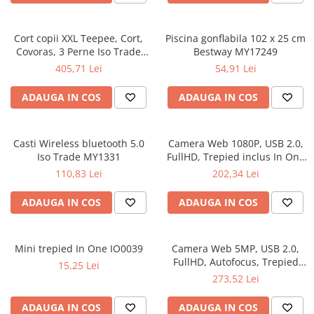
Cort copii XXL Teepee, Cort,
Piscina gonflabila 102 x 25 cm
Covoras, 3 Perne Iso Trade
Bestway MY17249
MY17243
405,71 Lei
54,91 Lei
ADAUGA IN COS
ADAUGA IN COS
Casti Wireless bluetooth 5.0
Camera Web 1080P, USB 2.0,
Iso Trade MY1331
FullHD, Trepied inclus In One
IO0037
110,83 Lei
202,34 Lei
ADAUGA IN COS
ADAUGA IN COS
Mini trepied In One IO0039
Camera Web 5MP, USB 2.0,
FullHD, Autofocus, Trepied
15,25 Lei
inclus In One IO0040
273,52 Lei
ADAUGA IN COS
ADAUGA IN COS