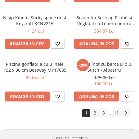
Nisip Kinetic Sticky space dust
Scaun tip Sezlong Pliabil si
Keycraft KCNV215
Reglabil cu Tetiera pentru
Gradina sau Terasa,
14,24 Lei
354,87 Lei
dimensiuni XL Malatec
MY0009
ADAUGA IN COS
ADAUGA IN COS
Piscina gonflabila cu 3 inele
Set de înot cu barca Lilo &
-20%
152 x 30 cm Bestway MY17685
Stitch - Albastru
99,65 Lei
125,00 Lei
100,00 Lei
ADAUGA IN COS
ADAUGA IN COS
1
2
3
11
...