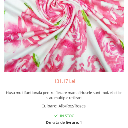
131,17 Lei
Husa multifuntionala pentru fiecare mama! Husele sunt moi, elastice
si au multiple utilizari.
Culoare
:
Alb/Roz/Roses
IN STOC
Durata de livrare:
1