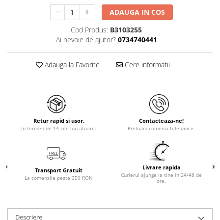
ADAUGA IN COS
Cod Produs:
B3103255
Ai nevoie de ajutor?
0734740441
Adauga la Favorite
Cere informatii
Retur rapid si usor.
Contacteaza-ne!
In termen de 14 zile lucratoare.
Preluam comenzi telefonice.
Livrare rapida
Transport Gratuit
Curierul ajunge la tine in 24/48 de
La comenzile peste 350 RON
ore.
Descriere