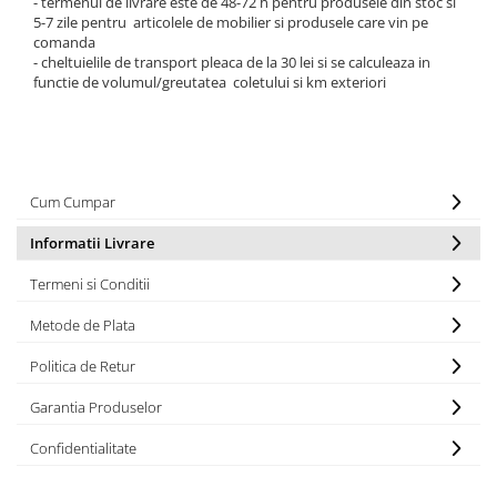
- termenul de livrare este de 48-72 h pentru produsele din stoc si
5-7 zile pentru articolele de mobilier si produsele care vin pe
comanda
- cheltuielile de transport pleaca de la 30 lei si se calculeaza in
functie de volumul/greutatea coletului si km exteriori
Cum Cumpar
Informatii Livrare
Termeni si Conditii
Metode de Plata
Politica de Retur
Garantia Produselor
Confidentialitate