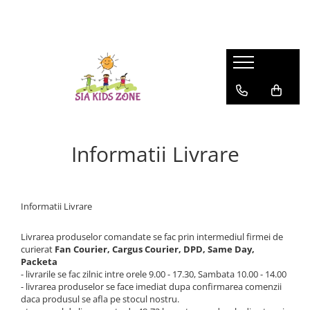
BACK TO SCHOOL 2026
FASHION
MATERNITATE
JOCURI SI JUCARII
SCOALA SI GRADINITA
CAMERA COPILULUI
ACTIVITATI IN AER LIBER
Ghiozdane scoala
HUNTRIX K-POP
Genti
Casute papusi
Ghiozdane
Patuturi
Accesorii pentru petrecere
Accesorii Beauty
Prosop de baie
Jucarii de rol
Penare
Patururi Baieti
Farfurii
Ghiozdane troler pentru scoala
Patuturi Fetite
Șervețele
Penare
Posete-genti
Machiaj
Umbrele
Instrumente de scris si desenat
Informatii Livrare
Informatii Livrare
Livrarea produselor comandate se fac prin intermediul firmei de
curierat
Fan Courier, Cargus Courier, DPD, Same Day,
Packeta
- livrarile se fac zilnic intre orele 9.00 - 17.30, Sambata 10.00 - 14.00
- livrarea produselor se face imediat dupa confirmarea comenzii
daca produsul se afla pe stocul nostru.