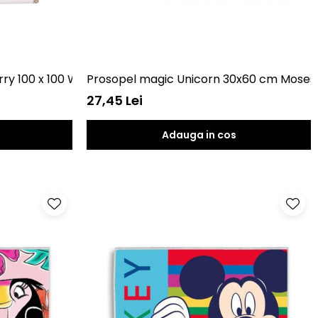
rry 100 x 100 Womar Zaffiro AN-TR-100
Prosopel magic Unicorn 30x60 cm Mose
27,45 Lei
Adauga in cos