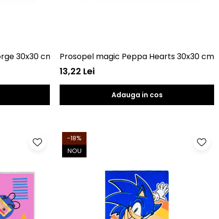
orge 30x30 cm SunCity EWA17033PPA
Prosopel magic Peppa Hearts 30x30 cm 
13,22 Lei
Adauga in cos
-18%
NOU