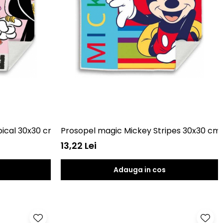
opical 30x30 cm SunCity EWA21059WDB
Prosopel magic Mickey Stripes 30x30 c
13,22 Lei
Adauga in cos