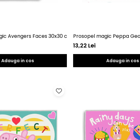
gic Avengers Faces 30x30 cm SunCity EWA15744MVD
Prosopel magic Peppa Ge
13,22 Lei
Adauga in cos
Adauga in cos