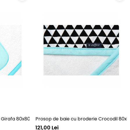
N-OW-01
e Girafa 80x80 Womar Zaffiro AN-ZG-80
Prosop de baie cu broderie Crocodil 80
121,00 Lei