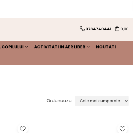
0734740441
0,00
 COPILULUI
ACTIVITATI IN AER LIBER
NOUTATI
Ordoneaza: