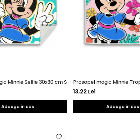
gic Minnie Selfie 30x30 cm SunCity EWA21059WDA
Prosopel magic Minnie Tr
13,22 Lei
Adauga in cos
Adauga in cos