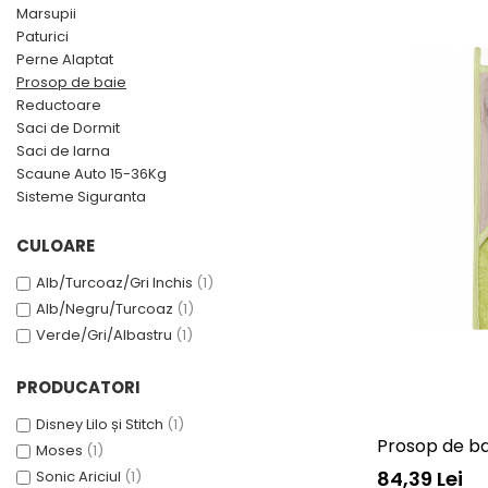
Marsupii
Paturici
Perne Alaptat
Prosop de baie
Reductoare
Saci de Dormit
Saci de Iarna
Scaune Auto 15-36Kg
Sisteme Siguranta
CULOARE
Alb/Turcoaz/Gri Inchis
(1)
Alb/Negru/Turcoaz
(1)
Verde/Gri/Albastru
(1)
PRODUCATORI
Disney Lilo și Stitch
(1)
Prosop de ba
Moses
(1)
84,39 Lei
Sonic Ariciul
(1)