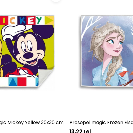
gic Mickey Yellow 30x30 cm SunCity EWA21059WDD
Prosopel magic Frozen El
13,22 Lei