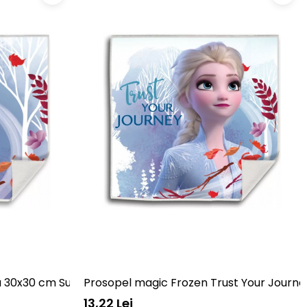
sa 30x30 cm SunCity EWA21066WDA
Prosopel magic Frozen Trust Your Jour
13,22 Lei