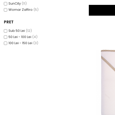
SunCity
(11)
Womar Zaffiro
(5)
PRET
Sub 50 Lei
(12)
50 Lei - 100 Lei
(4)
100 Lei - 150 Lei
(3)