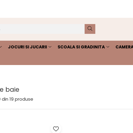
JOCURI SI JUCARII
SCOALA SI GRADINITA
CAMERA
e baie
9
din
19
produse