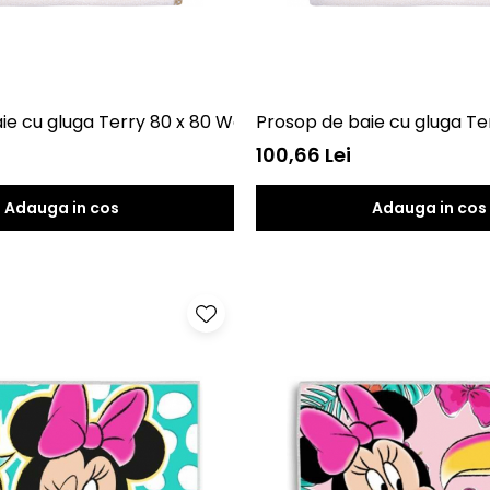
ie cu gluga Terry 80 x 80 Womar Zaffiro AN-TR-80
Prosop de baie cu gluga Te
100,66 Lei
Adauga in cos
Adauga in cos