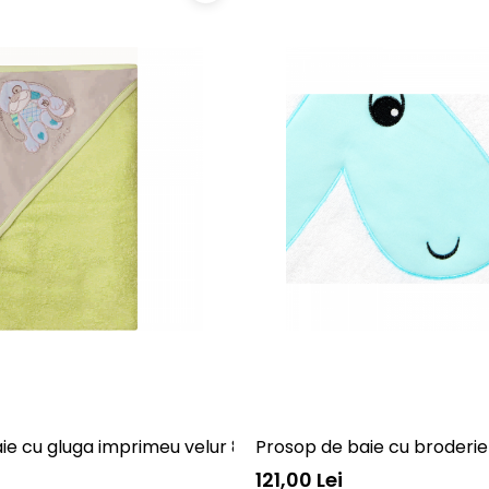
ie cu gluga imprimeu velur 80 x 80 cm Womar Zaffiro A
Prosop de baie cu broderi
121,00 Lei