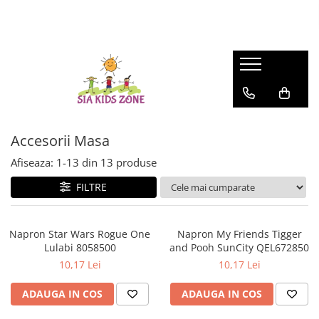
BACK TO SCHOOL 2026
FASHION
MATERNITATE
JOCURI SI JUCARII
SCOALA SI GRADINITA
CAMERA COPILULUI
ACTIVITATI IN AER LIBER
Ghiozdane scoala
HUNTRIX K-POP
Genti
Casute papusi
Ghiozdane
Patuturi
Accesorii pentru petrecere
Accesorii Beauty
Prosop de baie
Jucarii de rol
Penare
Patururi Baieti
Farfurii
Ghiozdane troler pentru scoala
Patuturi Fetite
Șervețele
Penare
Posete-genti
Machiaj
Umbrele
Accesorii Masa
Instrumente de scris si desenat
Afiseaza:
1-
13
din
13
produse
FILTRE
Napron Star Wars Rogue One
Napron My Friends Tigger
Lulabi 8058500
and Pooh SunCity QEL672850
10,17 Lei
10,17 Lei
ADAUGA IN COS
ADAUGA IN COS