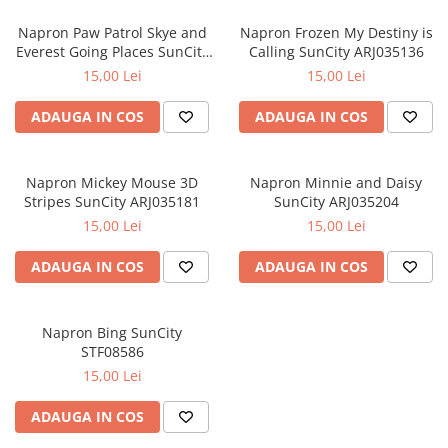
Napron Paw Patrol Skye and
Napron Frozen My Destiny is
Everest Going Places SunCity
Calling SunCity ARJ035136
ARJ022563
15,00 Lei
15,00 Lei
ADAUGA IN COS
ADAUGA IN COS
Napron Mickey Mouse 3D
Napron Minnie and Daisy
Stripes SunCity ARJ035181
SunCity ARJ035204
15,00 Lei
15,00 Lei
ADAUGA IN COS
ADAUGA IN COS
Napron Bing SunCity
STF08586
15,00 Lei
ADAUGA IN COS