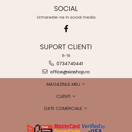
SOCIAL
Urmareste-ne in social media
SUPORT CLIENTI
8-18
0734740441
office@siashop.ro
MAGAZINUL MEU
CLIENTI
DATE COMERCIALE