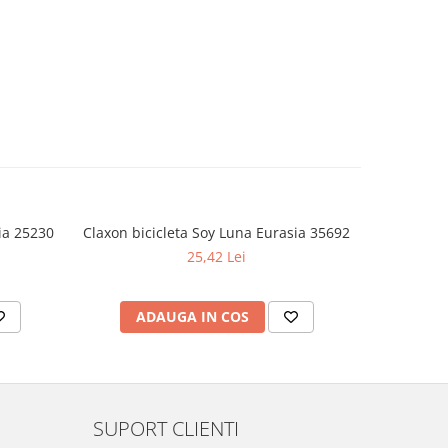
ia 25230
Claxon bicicleta Soy Luna Eurasia 35692
Set 2 pa
25,42 Lei
ADAUGA IN COS
AD
SUPORT CLIENTI