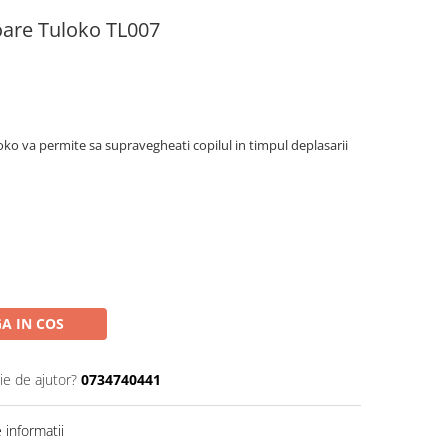
oare Tuloko TL007
oko va permite sa supravegheati copilul in timpul deplasarii
A IN COS
ie de ajutor?
0734740441
informatii