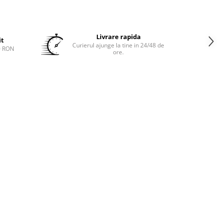
Livrare rapida
it
Curierul ajunge la tine in 24/48 de
0 RON
ore.