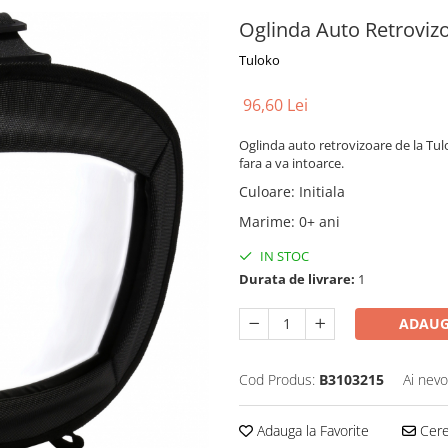
Oglinda Auto Retroviz
Tuloko
96,60 Lei
Oglinda auto retrovizoare de la Tul
fara a va intoarce.
Culoare
:
Initiala
Marime
:
0+ ani
IN STOC
Durata de livrare:
1
ADAUG
Cod Produs:
B3103215
Ai nevo
Adauga la Favorite
Cere 