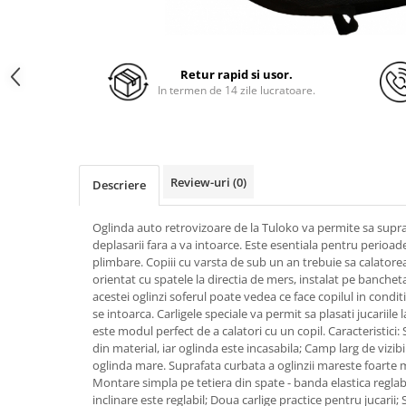
Retur rapid si usor.
In termen de 14 zile lucratoare.
Review-uri
(0)
Descriere
Oglinda auto retrovizoare de la Tuloko va permite sa supra
deplasarii fara a va intoarce. Este esentiala pentru perioad
plimbare. Copiii cu varsta de sub un an trebuie sa calator
orientat cu spatele la directia de mers, instalat pe banchet
acestei oglinzi soferul poate vedea ce face copilul in conditi
se intoarca. Carligele speciale va permit sa plasati jucariile l
este modul perfect de a calatori cu un copil. Caracteristici: 
din material, iar oglinda este incasabila; Camp larg de vizibi
oglinda mare. Suprafata curbata a oglinzii mareste foarte mu
Montare simpla pe tetiera din spate - banda elastica reglab
inclinare este reglabil; Doua carlige practice pentru jucarii;