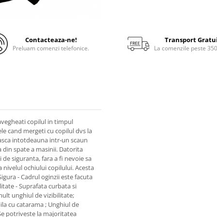
Contacteaza-ne!
Transport Gratu
Preluam comenzi telefonice.
La comenzile peste 35
vegheati copilul in timpul
ele cand mergeti cu copilul dvs la
easca intotdeauna intr-un scaun
a din spate a masinii. Datorita
i de siguranta, fara a fi nevoie sa
a nivelul ochiului copilului. Acesta
Sigura - Cadrul oginzii este facuta
litate - Suprafata curbata si
lt unghiul de vizibilitate;
ila cu catarama ; Unghiul de
 Se potriveste la majoritatea