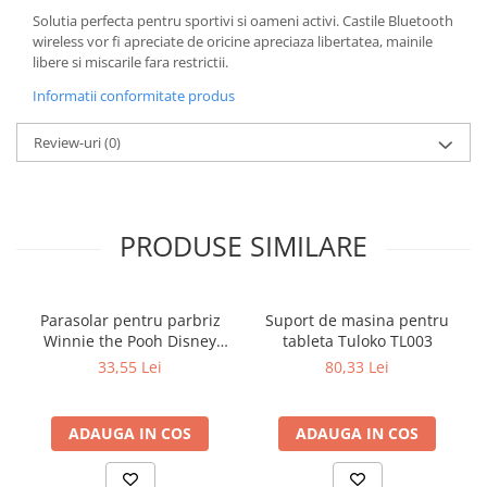
Solutia perfecta pentru sportivi si oameni activi. Castile Bluetooth
wireless vor fi apreciate de oricine apreciaza libertatea, mainile
libere si miscarile fara restrictii.
Informatii conformitate produs
Review-uri
(0)
PRODUSE SIMILARE
Parasolar pentru parbriz
Suport de masina pentru
Winnie the Pooh Disney
tableta Tuloko TL003
Eurasia 26022
33,55 Lei
80,33 Lei
ADAUGA IN COS
ADAUGA IN COS