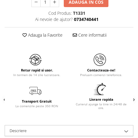
ADAUGA IN COS
Cod Produs:
T1331
Ai nevoie de ajutor?
0734740441
Adauga la Favorite
Cere informatii
Retur rapid si usor.
Contacteaza-ne!
In termen de 14 zile lucratoare.
Preluam comenzi telefonice.
Livrare rapida
Transport Gratuit
Curierul ajunge la tine in 24/48 de
La comenzile peste 350 RON
ore.
Descriere