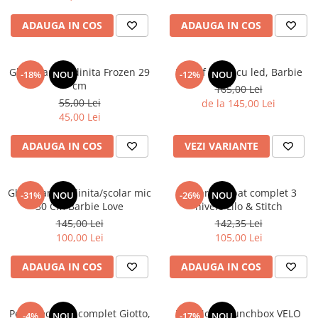
ADAUGA IN COS
ADAUGA IN COS
Ghiozdan gradinita Frozen 29
Pantof sport cu led, Barbie
-18%
NOU
-12%
NOU
cm
165,00 Lei
55,00 Lei
de la 145,00 Lei
45,00 Lei
ADAUGA IN COS
VEZI VARIANTE
Ghiozdan gradinita/școlar mic
Penar echipat complet 3
-31%
NOU
-26%
NOU
30 Cm Barbie Love
nivele Lilo & Stitch
145,00 Lei
142,35 Lei
100,00 Lei
105,00 Lei
ADAUGA IN COS
ADAUGA IN COS
Penar echipat complet Giotto,
TOPModel Lunchbox VELO
-4%
NOU
-17%
NOU