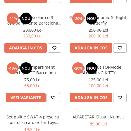
Ghiozdan școlar cu 3
Ghiozdan ergonomic St Right,
-11%
NOU
-20%
NOU
compartimente Barcelona
Butterfly
AB340 Astrabag albastru/rosu
280,00 Lei
250,00 Lei
250,00 Lei
200,00 Lei
ADAUGA IN COS
ADAUGA IN COS
Penar 1 compartiment
Sticlă de băut TOPModel
-13%
NOU
-20%
NOU
neechipat FC Barcelona
BLOOMING KITTY
75,00 Lei
125,00 Lei
65,00 Lei
100,00 Lei
VEZI VARIANTE
ADAUGA IN COS
Set politie SWAT 4 piese cu
ALFABETAR Clasa I NumLit
pistol si catuse Toi-Toys
85,00 Lei
TT14150A
19,32 Lei