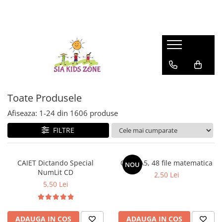
FASHION
MATERNITATE
JOCURI SI JUCARII
SCOALA SI GRADINITA
CAMERA COPILULUI
ACTIVITATI IN AER LIBER
HUNTRIX K-POP
Genti
Casute papusi
Ghiozdane
Patuturi
Accesorii pentru petrecere
Accesorii Beauty
Prosop de baie
Jucarii de rol
Penare
Patururi Baieti
Farfurii
Patuturi Fetite
Șervețele
Posete-genti
Machiaj
Umbrele
Toate Produsele
Afiseaza:
1-
24
din
1606
produse
FILTRE
CAIET Dictando Special
Caiet A5, 48 file matematica
NOU
NumLit CD
2,50 Lei
5,50 Lei
ADAUGA IN COS
ADAUGA IN COS