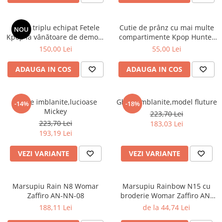
Penar triplu echipat Fetele
Cutie de prânz cu mai multe
NOU
Kpop la vânătoare de demoni
compartimente Kpop Hunter
Energy
XL
150,00 Lei
55,00 Lei
ADAUGA IN COS
ADAUGA IN COS
Ghete imblanite,lucioase
Ghete imblanite,model fluture
-14%
-18%
Mickey
223,70 Lei
223,70 Lei
183,03 Lei
193,19 Lei
VEZI VARIANTE
VEZI VARIANTE
Marsupiu Rain N8 Womar
Marsupiu Rainbow N15 cu
Zaffiro AN-NN-08
broderie Womar Zaffiro AN-
NZ-15E
188,11 Lei
de la 44,74 Lei