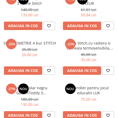
3 nivele Stitch
FLEUR
140,00 Lei
61,01 Lei
135,00 Lei
50,84 Lei
ADAUGA IN COS
ADAUGA IN COS
SET GEOMETRIE 4 buc STITCH
Stilou Stitch,cu radiera si
-20%
-22%
cerneala termosensibila,
25,00 Lei
pastel
45,00 Lei
20,00 Lei
35,00 Lei
ADAUGA IN COS
ADAUGA IN COS
Rucsac școlar negru
Controller pentru Jocul
-27%
NOU
NOU
GoldenTeddy 3
educativ LUK
compartimente Astra
185,00 Lei
75,00 Lei
135,00 Lei
ADAUGA IN COS
ADAUGA IN COS