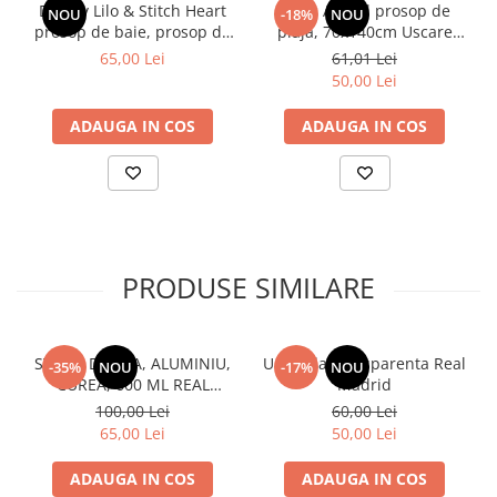
Disney Lilo & Stitch Heart
Sonic Ariciul prosop de
NOU
-18%
NOU
prosop de baie, prosop de
plajă, 70x140cm Uscare
plajă 70x140cm (Fast Dry)
rapidă
65,00 Lei
61,01 Lei
50,00 Lei
ADAUGA IN COS
ADAUGA IN COS
PRODUSE SIMILARE
STICLA DE APA, ALUMINIU,
Umbrela transparenta Real
-35%
NOU
-17%
NOU
CUREA, 600 ML REAL
Madrid
MADRID
100,00 Lei
60,00 Lei
65,00 Lei
50,00 Lei
ADAUGA IN COS
ADAUGA IN COS