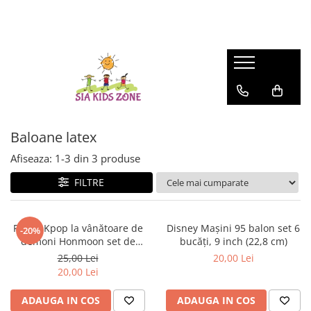
BACK TO SCHOOL 2026
FASHION
MATERNITATE
JOCURI SI JUCARII
SCOALA SI GRADINITA
CAMERA COPILULUI
ACTIVITATI IN AER LIBER
Ghiozdane scoala
HUNTRIX K-POP
Genti
Casute papusi
Ghiozdane
Patuturi
Accesorii pentru petrecere
Accesorii Beauty
Prosop de baie
Jucarii de rol
Penare
Patururi Baieti
Farfurii
Ghiozdane troler pentru scoala
Patuturi Fetite
Șervețele
Penare
Posete-genti
Machiaj
Umbrele
Baloane latex
Instrumente de scris si desenat
Afiseaza:
1-
3
din
3
produse
FILTRE
Fetele Kpop la vânătoare de
Disney Mașini 95 balon set 6
-20%
demoni Honmoon set de
bucăți, 9 inch (22,8 cm)
baloane, 8 bucăți
25,00 Lei
20,00 Lei
20,00 Lei
ADAUGA IN COS
ADAUGA IN COS