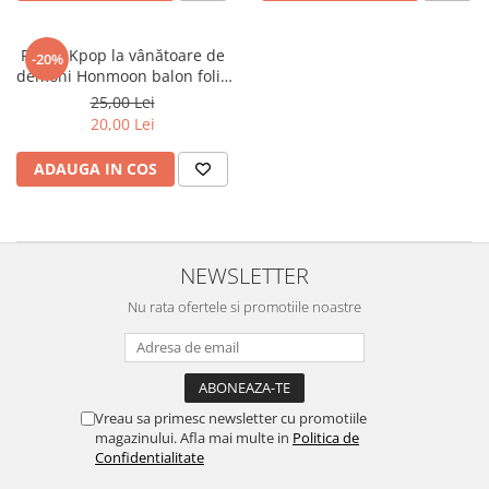
Fetele Kpop la vânătoare de
-20%
demoni Honmoon balon folie
46 cm
25,00 Lei
20,00 Lei
ADAUGA IN COS
NEWSLETTER
Nu rata ofertele si promotiile noastre
Vreau sa primesc newsletter cu promotiile
magazinului. Afla mai multe in
Politica de
Confidentialitate