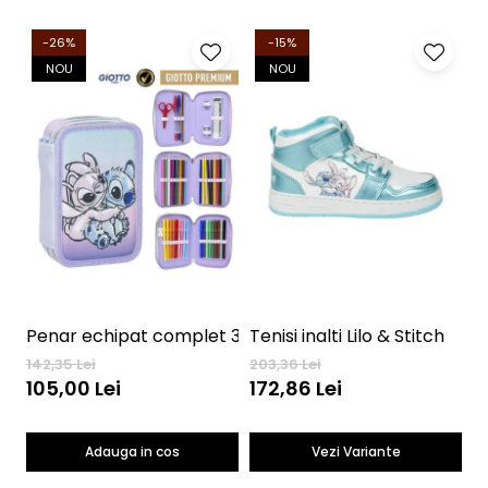
-26%
-15%
NOU
NOU
Penar echipat complet 3 nivele Lilo & Stitch
Tenisi inalti Lilo & Stitch
142,35 Lei
203,36 Lei
5
105,00 Lei
172,86 Lei
Adauga in cos
Vezi Variante