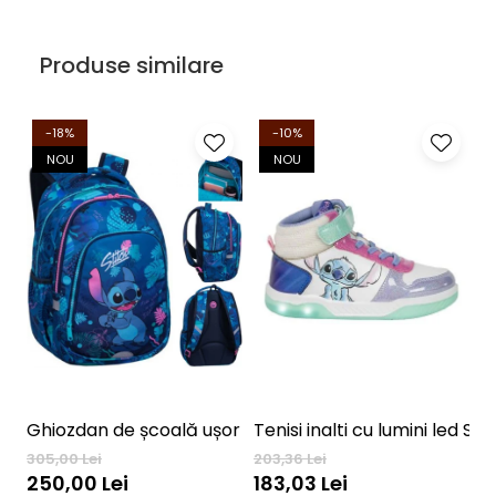
Produse similare
-18%
-10%
NOU
NOU
Ghiozdan de școală ușor CoolPack Prime 41 cm DISNE
Tenisi inalti cu lumini led Sti
305,00 Lei
203,36 Lei
5
250,00 Lei
183,03 Lei