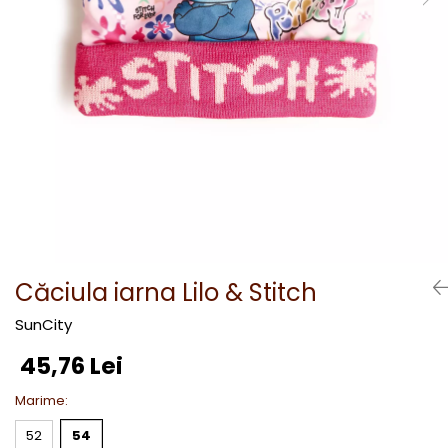
Căciula iarna Lilo & Stitch
SunCity
45,76 Lei
Marime
:
52
54