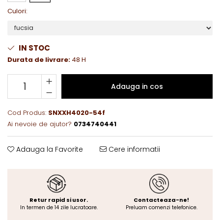
Culori
:
IN STOC
Durata de livrare:
48 H
Adauga in cos
Cod Produs:
SNXXH4020-54f
Ai nevoie de ajutor?
0734740441
Adauga la Favorite
Cere informatii
Retur rapid si usor.
Contacteaza-ne!
In termen de 14 zile lucratoare.
Preluam comenzi telefonice.