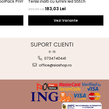
oolPack Prime 41 cm DISNEY STITCH
Tenisi inalti cu lumini led Stitch
183,03 Lei
203,36 Lei
Vezi Variante
SUPORT CLIENTI
8-18
0734740441
office@siashop.ro