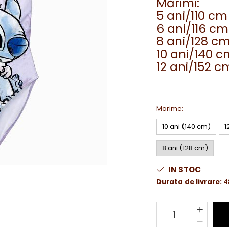
Mărimi:
5 ani/110 cm
6 ani/116 cm
8 ani/128 c
10 ani/140 
12 ani/152 c
Marime
:
10 ani (140 cm)
1
8 ani (128 cm)
IN STOC
Durata de livrare:
4