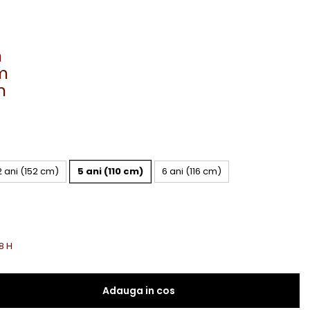
m
cm
m
2 ani (152 cm)
5 ani (110 cm)
6 ani (116 cm)
8 H
Adauga in cos