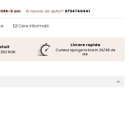
086-5 ani
Ai nevoie de ajutor?
0734740441
te
Cere informatii
Livrare rapida
atuit
Curierul ajunge la tine in 24/48 de
e 350 RON
ore.