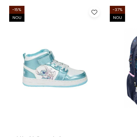
-15%
-37%
NOU
NOU