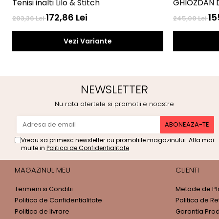
Tenisi inalti Lilo & Stitch
GHIOZDAN 
172,86 Lei
15
203,36 Lei
245,00 Lei
Vezi Variante
NEWSLETTER
Nu rata ofertele si promotiile noastre
Vreau sa primesc newsletter cu promotiile magazinului. Afla mai
multe in
Politica de Confidentialitate
MAGAZINUL MEU
CLIENTI
Termeni si Conditii
Metode de Pl
Politica de Confidentialitate
Politica de Re
Politica de livrare
Garantia Pro