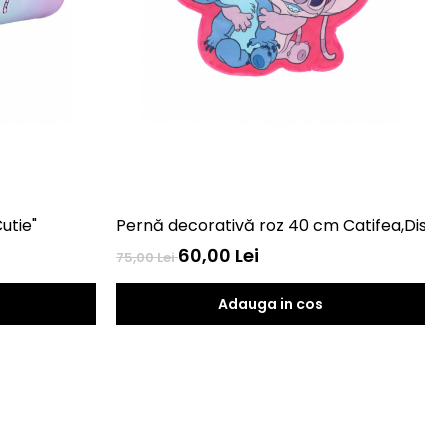
utie"
Pernă decorativă roz 40 cm Catifea
60,00 Lei
75,00 Lei
Adauga in cos