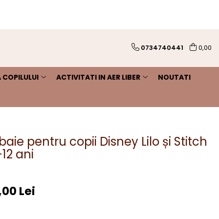
0734740441
0,00
 COPILULUI
ACTIVITATI IN AER LIBER
NOUTATI
ie pentru copii Disney Lilo și Stitch
-12 ani
,00 Lei