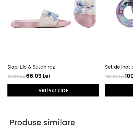
Slapi Lilo & Stitch roz
Set de înot 
66,09 Lei
100
80,00 Lei
125,00 Lei
Vezi Variante
Produse similare