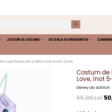
JOCURI SI JUCARII
SCOALA SI GRADINITA
CAMERA
 copii Disney Lilo și Stitch Love, înot 5-12 ani
Costum de ba
Love, înot 5
Disney Lilo &Stitch
65,00 Lei
50