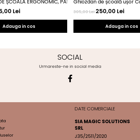
DE ȘCOALĂ ERGONOMIC, PASO STITCH
Ghiozdan de școală ușor C
5,00 Lei
250,00 Lei
305,00 Lei
Adauga in cos
Adauga in cos
SOCIAL
Urmareste-ne in social media
DATE COMERCIALE
ata
SIA MAGIC SOLUTIONS
SRL
tur
duselor
J35/2511/2020