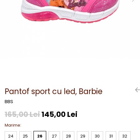
Pantof sport cu led, Barbie
BBS
165,00 Lei
145,00 Lei
Marime
:
24
25
26
27
28
29
30
31
32