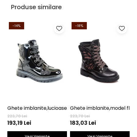
Produse similare
-14%
-18%
Ghete imblanite,lucioase Mickey
Ghete imblanite,model flut
S
223,70 Lei
223,70 Lei
2
193,19 Lei
183,03 Lei
Vezi Variante
Vezi Variante