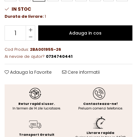
IN STOC
Durata de livrare:
1
Adauga in cos
Cod Produs:
2BA001955-26
Ai nevoie de ajutor?
0734740441
Adauga la Favorite
Cere informatii
Retur rapid si usor.
Contacteaza-ne!
In termen de 14 zile lucratoare.
Preluam comenzi telefonice.
Livrare rapida
Transport Gratuit