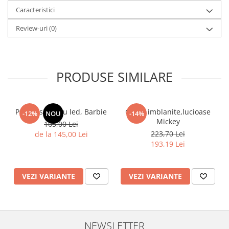
Caracteristici
Review-uri
(0)
PRODUSE SIMILARE
Pantof sport cu led, Barbie
Ghete imblanite,lucioase
-12%
NOU
-14%
Mickey
165,00 Lei
223,70 Lei
de la 145,00 Lei
193,19 Lei
VEZI VARIANTE
VEZI VARIANTE
NEWSLETTER