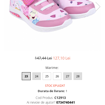
147,44 Lei
127,10 Lei
Marime
:
23
24
25
26
27
28
STOC EPUIZAT
Durata de livrare:
1
Cod Produs:
C12913
Ai nevoie de ajutor?
0734740441