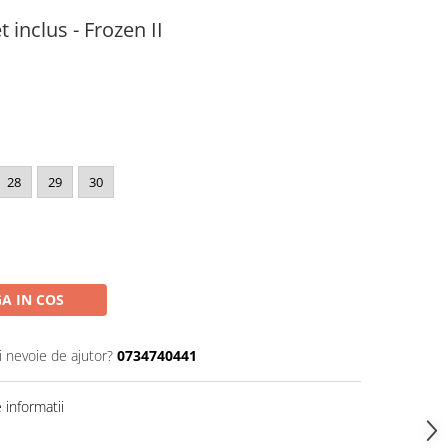
 inclus - Frozen II
28
29
30
A IN COS
i nevoie de ajutor?
0734740441
informatii