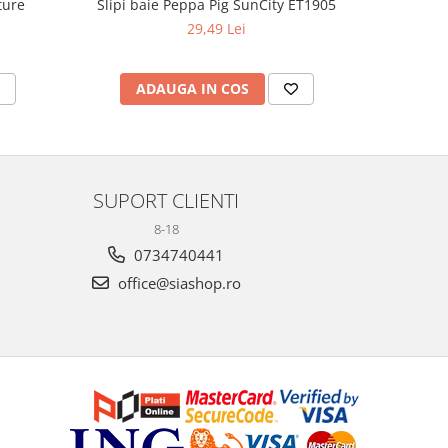
ture
Slipi baie Peppa Pig SunCity ET1905
Costum 
Pr
29,49 Lei
ADAUGA IN COS
AD
SUPORT CLIENTI
8-18
0734740441
office@siashop.ro