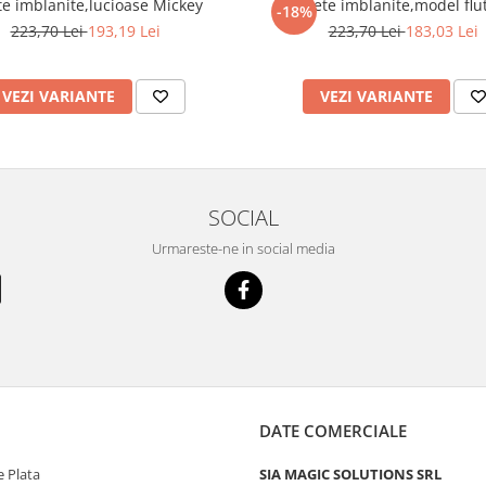
e imblanite,lucioase Mickey
Ghete imblanite,model flu
-18%
223,70 Lei
193,19 Lei
223,70 Lei
183,03 Lei
VEZI VARIANTE
VEZI VARIANTE
SOCIAL
Urmareste-ne in social media
DATE COMERCIALE
 Plata
SIA MAGIC SOLUTIONS SRL