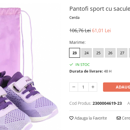
Pantofi sport cu saculet
Cerda
106,76 Lei
61,01 Lei
Marime
:
23
24
25
26
27
IN STOC
Durata de livrare:
48 H
ADAUG
Cod Produs:
2300004619-23
A
Adauga la Favorite
Cere 