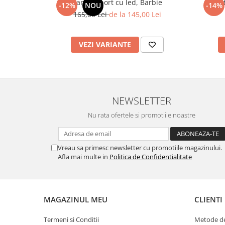
Pantof sport cu led, Barbie
Ghet
-12%
NOU
-14%
165,00 Lei
de la 145,00 Lei
VEZI VARIANTE
NEWSLETTER
Nu rata ofertele si promotiile noastre
Vreau sa primesc newsletter cu promotiile magazinului.
Afla mai multe in
Politica de Confidentialitate
MAGAZINUL MEU
CLIENTI
Termeni si Conditii
Metode de