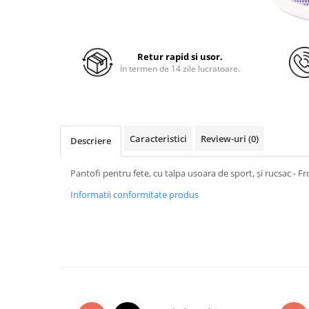
Retur rapid si usor.
In termen de 14 zile lucratoare.
Caracteristici
Review-uri
(0)
Descriere
Pantofi pentru fete, cu talpa usoara de sport, și rucsac - Fr
Informatii conformitate produs