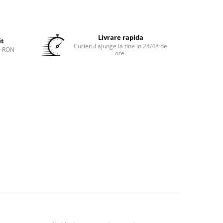
Livrare rapida
it
Curierul ajunge la tine in 24/48 de
0 RON
ore.