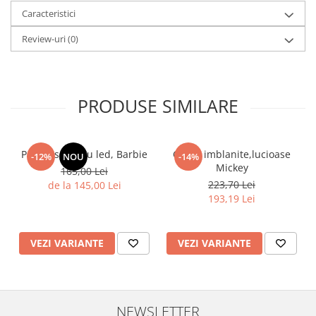
Caracteristici
Review-uri
(0)
PRODUSE SIMILARE
Pantof sport cu led, Barbie
Ghete imblanite,lucioase
-12%
NOU
-14%
Mickey
165,00 Lei
223,70 Lei
de la 145,00 Lei
193,19 Lei
VEZI VARIANTE
VEZI VARIANTE
NEWSLETTER