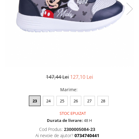
147,44 Lei
127,10 Lei
Marime
:
23
24
25
26
27
28
STOC EPUIZAT
Durata de livrare:
48 H
Cod Produs:
2300005084-23
Ai nevoie de ajutor?
0734740441