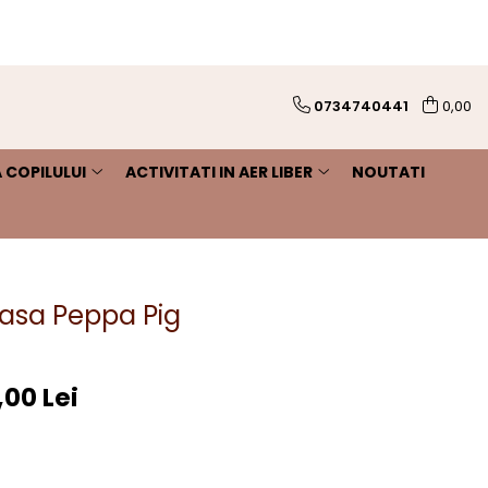
0734740441
0,00
 COPILULUI
ACTIVITATI IN AER LIBER
NOUTATI
asa Peppa Pig
,00 Lei