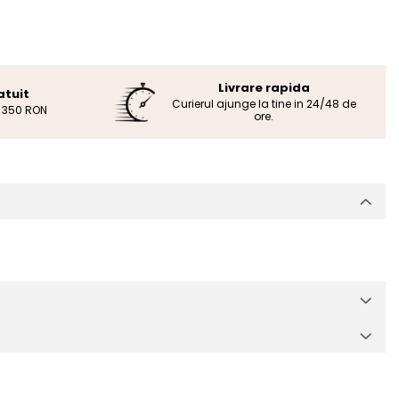
Livrare rapida
atuit
Curierul ajunge la tine in 24/48 de
e 350 RON
ore.