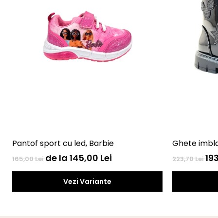
Pantof sport cu led, Barbie
Ghete imbla
de la 145,00 Lei
193
165,00 Lei
223,70 Lei
Vezi Variante