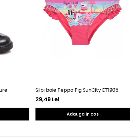
ure
Slipi baie Peppa Pig SunCity ET1905
29,49 Lei
Adauga in cos