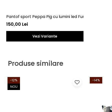
Pantof sport Peppa Pig cu lumini led Fun
150,00 Lei
Vezi Variante
Produse similare
-12%
-14%
NOU