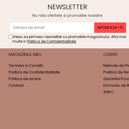
NEWSLETTER
Nu rata ofertele si promotiile noastre
Vreau sa primesc newsletter cu promotiile magazinului. Afla mai
multe in
Politica de Confidentialitate
MAGAZINUL MEU
CLIENTI
Termeni si Conditii
Metode de Pl
Politica de Confidentialitate
Politica de Re
Politica de livrare
Garantia Pro
Contact
Formular de R
ANPC