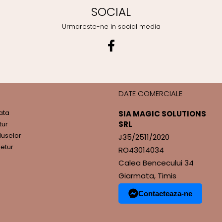
SOCIAL
Urmareste-ne in social media
DATE COMERCIALE
ata
SIA MAGIC SOLUTIONS
SRL
tur
duselor
J35/2511/2020
etur
RO43014034
Calea Bencecului 34
Giarmata, Timis
Contacteaza-ne