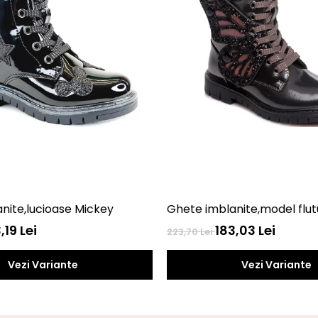
nite,lucioase Mickey
Ghete imblanite,model flut
,19 Lei
183,03 Lei
223,70 Lei
Vezi Variante
Vezi Variante