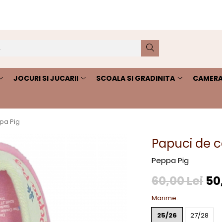
JOCURI SI JUCARII
SCOALA SI GRADINITA
CAMERA
pa Pig
Papuci de c
Peppa Pig
60,00 Lei
50
Marime
:
25/26
27/28