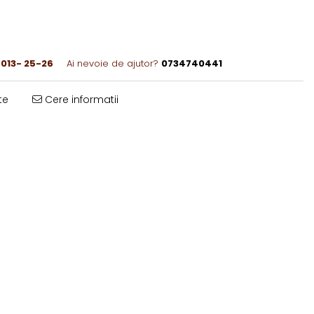
013- 25-26
Ai nevoie de ajutor?
0734740441
te
Cere informatii