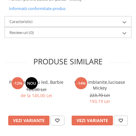
Informatii conformitate produs
Caracteristici
Review-uri
(0)
PRODUSE SIMILARE
Pantof sport cu led, Barbie
Ghete imblanite,lucioase
-12%
NOU
-14%
Mickey
165,00 Lei
223,70 Lei
de la 145,00 Lei
193,19 Lei
VEZI VARIANTE
VEZI VARIANTE