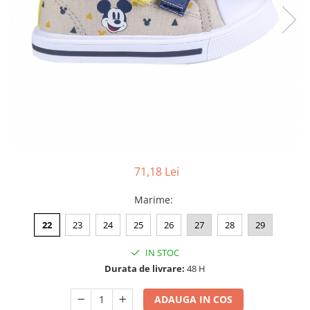
71,18 Lei
Marime
:
22
23
24
25
26
27
28
29
IN STOC
Durata de livrare:
48 H
ADAUGA IN COS