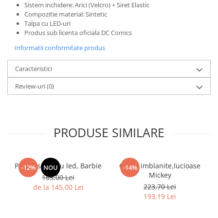
Sistem inchidere: Arici (Velcro) + Siret Elastic
Compozitie material: Sintetic
Talpa cu LED-uri
Produs sub licenta oficiala DC Comics
Informatii conformitate produs
Caracteristici
Review-uri
(0)
PRODUSE SIMILARE
Pantof sport cu led, Barbie
Ghete imblanite,lucioase
-12%
NOU
-14%
Mickey
165,00 Lei
223,70 Lei
de la 145,00 Lei
193,19 Lei