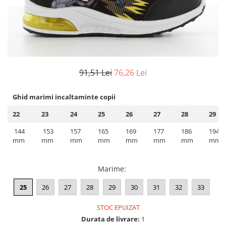
91,51 Lei
76,26 Lei
Ghid marimi incaltaminte copii
22
23
24
25
26
27
28
29
144
153
157
165
169
177
186
194
mm
mm
mm
mm
mm
mm
mm
mm
Marime
:
25
26
27
28
29
30
31
32
33
STOC EPUIZAT
Durata de livrare:
1