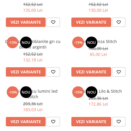
152,52 Lei
152,52 Lei
135,00 Lei
130,00 Lei
VEZI VARIANTE
VEZI VARIANTE
Cizme iarna imblanite gri cu
Tenisi panza Stitch
-13%
NOU
-15%
NOU
detalii argintii
100,00 Lei
152,52 Lei
85,00 Lei
132,18 Lei
VEZI VARIANTE
VEZI VARIANTE
Tenisi inalti cu lumini led
Tenisi inalti Lilo & Stitch
-10%
NOU
-15%
NOU
Stitch
203,36 Lei
203,36 Lei
172,86 Lei
183,03 Lei
VEZI VARIANTE
VEZI VARIANTE