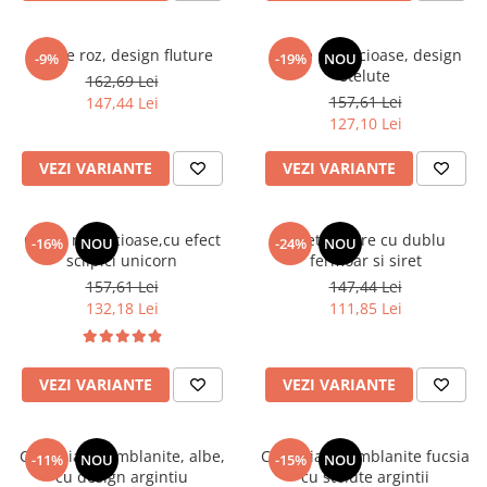
Ghete roz, design fluture
Ghete roz,lucioase, design
-9%
-19%
NOU
stelute
162,69 Lei
157,61 Lei
147,44 Lei
127,10 Lei
VEZI VARIANTE
VEZI VARIANTE
Ghete roz,lucioase,cu efect
Ghete negre cu dublu
-16%
NOU
-24%
NOU
sclipici unicorn
fermoar si siret
157,61 Lei
147,44 Lei
132,18 Lei
111,85 Lei
VEZI VARIANTE
VEZI VARIANTE
Cizme iarna imblanite, albe,
Cizme iarna imblanite fucsia
-11%
NOU
-15%
NOU
cu design argintiu
cu stelute argintii