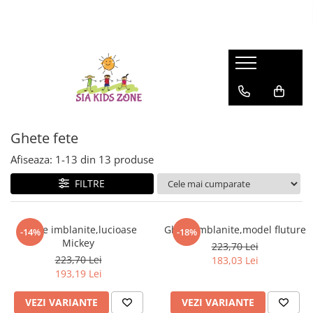
FASHION
MATERNITATE
JOCURI SI JUCARII
SCOALA SI GRADINITA
CAMERA COPILULUI
ACTIVITATI IN AER LIBER
HUNTRIX K-POP
Genti
Casute papusi
Ghiozdane
Patuturi
Accesorii pentru petrecere
Accesorii Beauty
Prosop de baie
Jucarii de rol
Penare
Patururi Baieti
Farfurii
Patuturi Fetite
Șervețele
Posete-genti
Machiaj
Umbrele
Ghete fete
Afiseaza:
1-
13
din
13
produse
FILTRE
Ghete imblanite,lucioase
Ghete imblanite,model fluture
-14%
-18%
Mickey
223,70 Lei
223,70 Lei
183,03 Lei
193,19 Lei
VEZI VARIANTE
VEZI VARIANTE