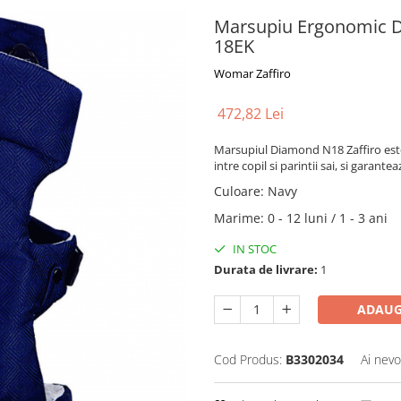
Marsupiu Ergonomic 
18EK
Womar Zaffiro
472,82 Lei
Marsupiul Diamond N18 Zaffiro est
intre copil si parintii sai, si garant
Culoare
:
Navy
Marime
:
0 - 12 luni / 1 - 3 ani
IN STOC
Durata de livrare:
1
ADAUG
Cod Produs:
B3302034
Ai nevo