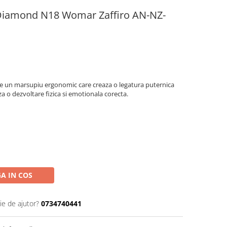
Diamond N18 Womar Zaffiro AN-NZ-
e un marsupiu ergonomic care creaza o legatura puternica
eaza o dezvoltare fizica si emotionala corecta.
A IN COS
ie de ajutor?
0734740441