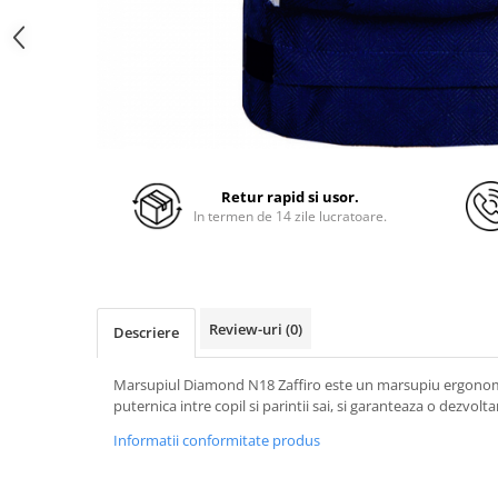
Retur rapid si usor.
In termen de 14 zile lucratoare.
Review-uri
(0)
Descriere
Marsupiul Diamond N18 Zaffiro este un marsupiu ergonomi
puternica intre copil si parintii sai, si garanteaza o dezvolt
Informatii conformitate produs