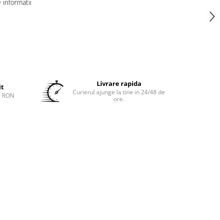
informatii
Livrare rapida
it
Curierul ajunge la tine in 24/48 de
0 RON
ore.