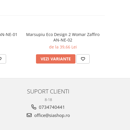
 AN-NE-01
Marsupiu Eco Design 2 Womar Zaffiro
Marsupiu Sunny N12
AN-NE-02
de la 39,66 Lei
VEZI VARIANTE
AD
SUPORT CLIENTI
8-18
0734740441
office@siashop.ro