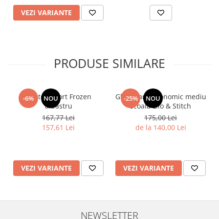
VEZI VARIANTE
PRODUSE SIMILARE
Pantofi sport Frozen
Ghiozdan ergonomic mediu
-6%
NOU
-25%
NOU
albastru
scoala Lilo & Stitch
167,77 Lei
175,00 Lei
157,61 Lei
de la 140,00 Lei
VEZI VARIANTE
VEZI VARIANTE
NEWSLETTER