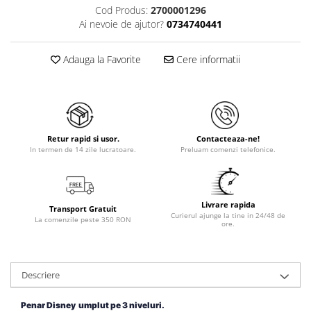
Cod Produs:
2700001296
Ai nevoie de ajutor?
0734740441
Adauga la Favorite
Cere informatii
Retur rapid si usor.
Contacteaza-ne!
In termen de 14 zile lucratoare.
Preluam comenzi telefonice.
Livrare rapida
Transport Gratuit
Curierul ajunge la tine in 24/48 de
La comenzile peste 350 RON
ore.
Descriere
Penar Disney umplut pe 3 niveluri.