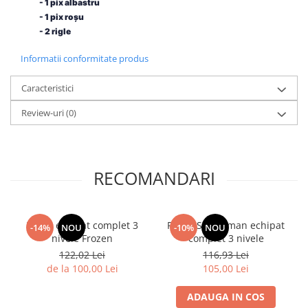
- 1 pix albastru
- 1 pix roșu
- 2 rigle
Informatii conformitate produs
Caracteristici
Review-uri
(0)
RECOMANDARI
Penar echipat complet 3
Penar Spiderman echipat
-14%
NOU
-10%
NOU
nivele Frozen
complet 3 nivele
122,02 Lei
116,93 Lei
de la 100,00 Lei
105,00 Lei
ADAUGA IN COS