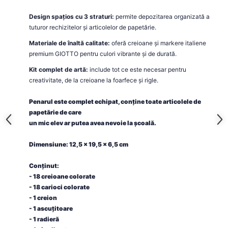
Design spațios cu 3 straturi:
permite depozitarea organizată a
tuturor rechizitelor și articolelor de papetărie.
Materiale de înaltă calitate:
oferă creioane și markere italiene
premium GIOTTO pentru culori vibrante și de durată.
Kit complet de artă:
include tot ce este necesar pentru
creativitate, de la creioane la foarfece și rigle.
Penarul este complet echipat, conține toate articolele de
papetărie de care
un mic elev ar putea avea nevoie la școală.
Dimensiune: 12,5 x 19,5 x 6,5 cm
Conținut:
- 18 creioane colorate
- 18 carioci colorate
- 1 creion
- 1 ascuțitoare
- 1 radieră