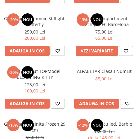
Ghiozdan ergonomic St Right,
Penar 1 compartiment
-20%
NOU
-13%
NOU
Butterfly
neechipat FC Barcelona
250,00 Lei
75,00 Lei
200,00 Lei
65,00 Lei
ADAUGA IN COS
VEZI VARIANTE
Sticlă de băut TOPModel
ALFABETAR Clasa I NumLit
-20%
NOU
BLOOMING KITTY
85,00 Lei
125,00 Lei
100,00 Lei
ADAUGA IN COS
ADAUGA IN COS
Ghiozdan gradinita Frozen 29
Pantof sport cu led, Barbie
-18%
NOU
-12%
NOU
cm
165,00 Lei
55,00 Lei
de la 145,00 Lei