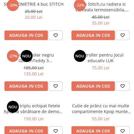
SET GEOMETRIE 4 buc STITCH
Stilou Stitch,cu radiera si
-20%
-22%
cerneala termosensibila,
25,00 Lei
pastel
45,00 Lei
20,00 Lei
35,00 Lei
ADAUGA IN COS
ADAUGA IN COS
Rucsac școlar negru
Controller pentru Jocul
-27%
NOU
NOU
GoldenTeddy 3
educativ LUK
compartimente Astra
185,00 Lei
75,00 Lei
135,00 Lei
ADAUGA IN COS
ADAUGA IN COS
Penar triplu echipat Fetele
Cutie de prânz cu mai multe
NOU
Kpop la vânătoare de demoni
compartimente Kpop Hunter
Energy
XL
150,00 Lei
55,00 Lei
ADAUGA IN COS
ADAUGA IN COS