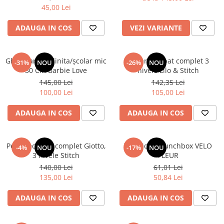
45,00 Lei
ADAUGA IN COS
VEZI VARIANTE
Ghiozdan gradinita/școlar mic
Penar echipat complet 3
-31%
NOU
-26%
NOU
30 Cm Barbie Love
nivele Lilo & Stitch
145,00 Lei
142,35 Lei
100,00 Lei
105,00 Lei
ADAUGA IN COS
ADAUGA IN COS
Penar echipat complet Giotto,
TOPModel Lunchbox VELO
-4%
NOU
-17%
NOU
3 nivele Stitch
FLEUR
140,00 Lei
61,01 Lei
135,00 Lei
50,84 Lei
ADAUGA IN COS
ADAUGA IN COS