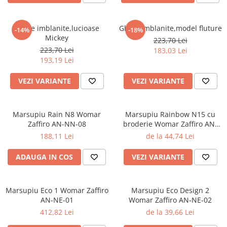
Ghete imblanite,lucioase
Ghete imblanite,model fluture
-14%
-18%
Mickey
223,70 Lei
223,70 Lei
183,03 Lei
193,19 Lei
VEZI VARIANTE
VEZI VARIANTE
Marsupiu Rain N8 Womar
Marsupiu Rainbow N15 cu
Zaffiro AN-NN-08
broderie Womar Zaffiro AN-
NZ-15E
188,11 Lei
de la 44,74 Lei
ADAUGA IN COS
VEZI VARIANTE
Marsupiu Eco 1 Womar Zaffiro
Marsupiu Eco Design 2
AN-NE-01
Womar Zaffiro AN-NE-02
412,82 Lei
de la 39,66 Lei