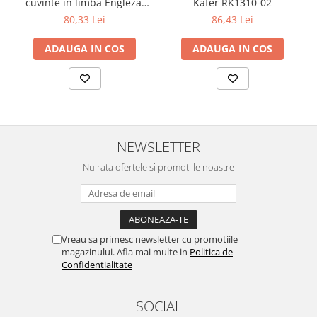
cuvinte in limba Engleza,
Kafer RK1310-02
clasa 1 si 2 Fiesta Crafts
80,33 Lei
86,43 Lei
FCT-2537
ADAUGA IN COS
ADAUGA IN COS
NEWSLETTER
Nu rata ofertele si promotiile noastre
Vreau sa primesc newsletter cu promotiile
magazinului. Afla mai multe in
Politica de
Confidentialitate
SOCIAL