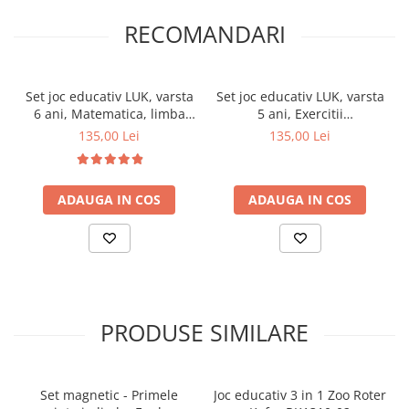
RECOMANDARI
Set joc educativ LUK, varsta
Set joc educativ LUK, varsta
6 ani, Matematica, limba
5 ani, Exercitii
romana, logica si
interdisciplinare
135,00 Lei
135,00 Lei
creativitate Editura Kreativ
anotimpuri Editura Kreativ
EK6152
EK1403
ADAUGA IN COS
ADAUGA IN COS
PRODUSE SIMILARE
Set magnetic - Primele
Joc educativ 3 in 1 Zoo Roter