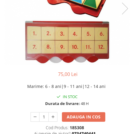
75,00 Lei
Marime
:
6 - 8 ani|9 - 11 ani|12 - 14 ani
IN STOC
Durata de livrare:
48 H
ADAUGA IN COS
Cod Produs:
185308
Ai nevoie de ajutor?
0734740441