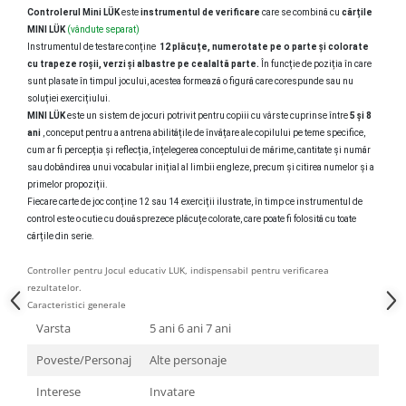
Controlerul Mini LÜK
este
instrumentul de verificare
care se combină cu
cărțile
MINI LÜK
(vândute separat)
Instrumentul de testare conține
12 plăcuțe, numerotate pe o parte și colorate
cu trapeze roșii, verzi și albastre pe cealaltă parte.
În funcție de poziția în care
sunt plasate în timpul jocului, acestea formează o figură care corespunde sau nu
soluției exercițiului.
MINI LÜK
este un sistem de jocuri potrivit pentru copiii cu vârste cuprinse între
5 și 8
ani
, conceput pentru a antrena abilitățile de învățare ale copilului pe teme specifice,
cum ar fi percepția și reflecția, înțelegerea conceptului de mărime, cantitate și număr
sau dobândirea unui vocabular inițial al limbii engleze, precum și citirea numelor și a
primelor propoziții.
Fiecare carte de joc conține 12 sau 14 exerciții ilustrate, în timp ce instrumentul de
control este o cutie cu douăsprezece plăcuțe colorate, care poate fi folosită cu toate
cărțile din serie.
Controller pentru Jocul educativ LUK, indispensabil pentru verificarea
rezultatelor.
Caracteristici generale
Varsta
5 ani 6 ani 7 ani
Poveste/Personaj
Alte personaje
Interese
Invatare