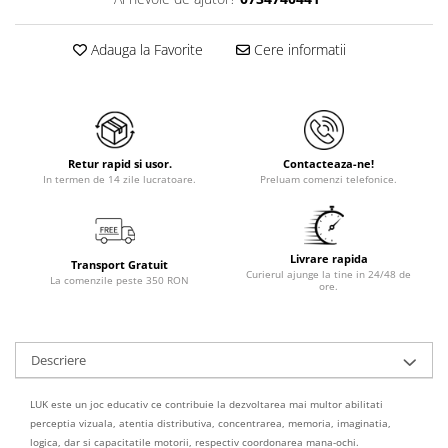
Adauga la Favorite
Cere informatii
Retur rapid si usor.
Contacteaza-ne!
In termen de 14 zile lucratoare.
Preluam comenzi telefonice.
Livrare rapida
Transport Gratuit
Curierul ajunge la tine in 24/48 de
La comenzile peste 350 RON
ore.
Descriere
LUK este un joc educativ ce contribuie la dezvoltarea mai multor abilitati
perceptia vizuala, atentia distributiva, concentrarea, memoria, imaginatia,
logica, dar si capacitatile motorii, respectiv coordonarea mana-ochi.