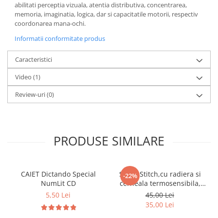
abilitati perceptia vizuala, atentia distributiva, concentrarea,
memoria, imaginatia, logica, dar si capacitatile motorii, respectiv
coordonarea mana-ochi.
Informatii conformitate produs
Caracteristici
Video
(1)
Review-uri
(0)
PRODUSE SIMILARE
CAIET Dictando Special
Stilou Stitch,cu radiera si
-22%
NumLit CD
cerneala termosensibila,
pastel
5,50 Lei
45,00 Lei
35,00 Lei