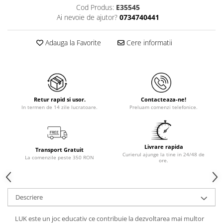
Cod Produs:
E35545
Ai nevoie de ajutor?
0734740441
Adauga la Favorite
Cere informatii
Retur rapid si usor.
Contacteaza-ne!
In termen de 14 zile lucratoare.
Preluam comenzi telefonice.
Livrare rapida
Transport Gratuit
Curierul ajunge la tine in 24/48 de
La comenzile peste 350 RON
ore.
Descriere
LUK este un joc educativ ce contribuie la dezvoltarea mai multor