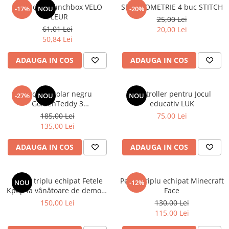
TOPModel Lunchbox VELO
SET GEOMETRIE 4 buc STITCH
-17%
NOU
-20%
FLEUR
25,00 Lei
61,01 Lei
20,00 Lei
50,84 Lei
ADAUGA IN COS
ADAUGA IN COS
Rucsac școlar negru
Controller pentru Jocul
-27%
NOU
NOU
GoldenTeddy 3
educativ LUK
compartimente Astra
185,00 Lei
75,00 Lei
135,00 Lei
ADAUGA IN COS
ADAUGA IN COS
Penar triplu echipat Fetele
Penar triplu echipat Minecraft
NOU
-12%
Kpop la vânătoare de demoni
Face
Energy
150,00 Lei
130,00 Lei
115,00 Lei