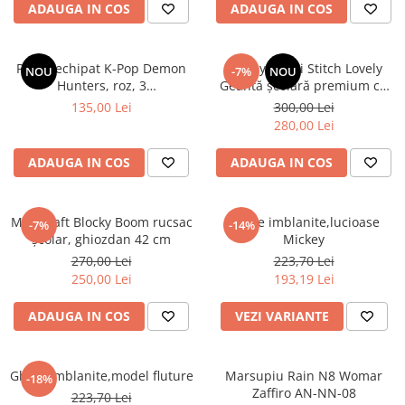
ADAUGA IN COS
ADAUGA IN COS
Penar echipat K-Pop Demon
Disney Lilo și Stitch Lovely
NOU
-7%
NOU
Hunters, roz, 3
Geantă școlară premium cu
compartimente
roți, 44 cm
135,00 Lei
300,00 Lei
280,00 Lei
ADAUGA IN COS
ADAUGA IN COS
Minecraft Blocky Boom rucsac
Ghete imblanite,lucioase
-7%
-14%
școlar, ghiozdan 42 cm
Mickey
270,00 Lei
223,70 Lei
250,00 Lei
193,19 Lei
ADAUGA IN COS
VEZI VARIANTE
Ghete imblanite,model fluture
Marsupiu Rain N8 Womar
-18%
Zaffiro AN-NN-08
223,70 Lei