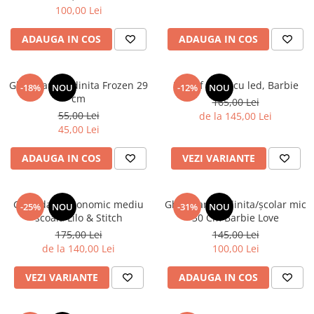
100,00 Lei
ADAUGA IN COS
ADAUGA IN COS
Ghiozdan gradinita Frozen 29
Pantof sport cu led, Barbie
-18%
NOU
-12%
NOU
cm
165,00 Lei
55,00 Lei
de la 145,00 Lei
45,00 Lei
ADAUGA IN COS
VEZI VARIANTE
Ghiozdan ergonomic mediu
Ghiozdan gradinita/școlar mic
-25%
NOU
-31%
NOU
scoala Lilo & Stitch
30 Cm Barbie Love
175,00 Lei
145,00 Lei
de la 140,00 Lei
100,00 Lei
VEZI VARIANTE
ADAUGA IN COS