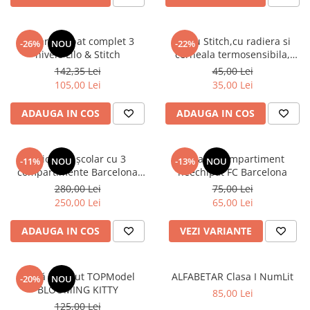
Penar echipat complet 3
Stilou Stitch,cu radiera si
-26%
NOU
-22%
nivele Lilo & Stitch
cerneala termosensibila,
pastel
142,35 Lei
45,00 Lei
105,00 Lei
35,00 Lei
ADAUGA IN COS
ADAUGA IN COS
Ghiozdan școlar cu 3
Penar 1 compartiment
-11%
NOU
-13%
NOU
compartimente Barcelona
neechipat FC Barcelona
AB340 Astrabag albastru/rosu
280,00 Lei
75,00 Lei
250,00 Lei
65,00 Lei
ADAUGA IN COS
VEZI VARIANTE
Sticlă de băut TOPModel
ALFABETAR Clasa I NumLit
-20%
NOU
BLOOMING KITTY
85,00 Lei
125,00 Lei