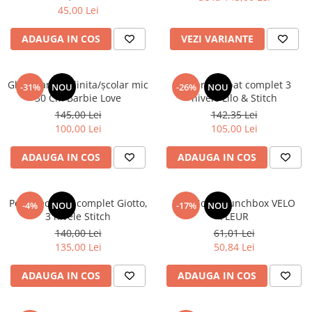
45,00 Lei
ADAUGA IN COS
VEZI VARIANTE
Ghiozdan gradinita/școlar mic
Penar echipat complet 3
-31%
NOU
-26%
NOU
30 Cm Barbie Love
nivele Lilo & Stitch
145,00 Lei
142,35 Lei
100,00 Lei
105,00 Lei
ADAUGA IN COS
ADAUGA IN COS
Penar echipat complet Giotto,
TOPModel Lunchbox VELO
-4%
NOU
-17%
NOU
3 nivele Stitch
FLEUR
140,00 Lei
61,01 Lei
135,00 Lei
50,84 Lei
ADAUGA IN COS
ADAUGA IN COS