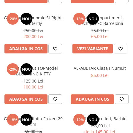
Ghiozdan ergonomic St Right,
Penar 1 compartiment
-20%
NOU
-13%
NOU
Butterfly
neechipat FC Barcelona
250,00 Lei
75,00 Lei
200,00 Lei
65,00 Lei
ADAUGA IN COS
VEZI VARIANTE
Sticlă de băut TOPModel
ALFABETAR Clasa I NumLit
-20%
NOU
BLOOMING KITTY
85,00 Lei
125,00 Lei
100,00 Lei
ADAUGA IN COS
ADAUGA IN COS
Ghiozdan gradinita Frozen 29
Pantof sport cu led, Barbie
-18%
NOU
-12%
NOU
cm
165,00 Lei
55,00 Lei
de la 145,00 Lei