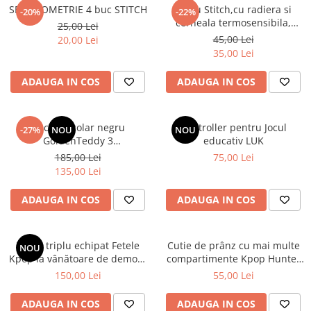
SET GEOMETRIE 4 buc STITCH
Stilou Stitch,cu radiera si
-20%
-22%
cerneala termosensibila,
25,00 Lei
pastel
45,00 Lei
20,00 Lei
35,00 Lei
ADAUGA IN COS
ADAUGA IN COS
Rucsac școlar negru
Controller pentru Jocul
-27%
NOU
NOU
GoldenTeddy 3
educativ LUK
compartimente Astra
185,00 Lei
75,00 Lei
135,00 Lei
ADAUGA IN COS
ADAUGA IN COS
Penar triplu echipat Fetele
Cutie de prânz cu mai multe
NOU
Kpop la vânătoare de demoni
compartimente Kpop Hunter
Energy
XL
150,00 Lei
55,00 Lei
ADAUGA IN COS
ADAUGA IN COS