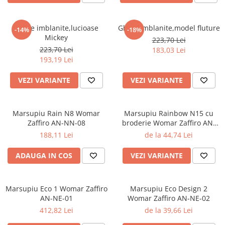
Ghete imblanite,lucioase
Ghete imblanite,model fluture
-14%
-18%
Mickey
223,70 Lei
223,70 Lei
183,03 Lei
193,19 Lei
VEZI VARIANTE
VEZI VARIANTE
Marsupiu Rain N8 Womar
Marsupiu Rainbow N15 cu
Zaffiro AN-NN-08
broderie Womar Zaffiro AN-
NZ-15E
188,11 Lei
de la 44,74 Lei
ADAUGA IN COS
VEZI VARIANTE
Marsupiu Eco 1 Womar Zaffiro
Marsupiu Eco Design 2
AN-NE-01
Womar Zaffiro AN-NE-02
412,82 Lei
de la 39,66 Lei