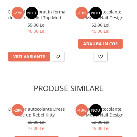
Carnetel de colorat in forma
Broșură autocolante
-27%
NOU
-13%
NOU
de telefon mobil Top Model
TOPModel Nail Design
cu muzica 13.8x7 cm
55,00 Lei
52,00 Lei
Depesche 12903
40,00 Lei
45,00 Lei
ADAUGA IN COS
VEZI VARIANTE
PRODUSE SIMILARE
Designer autocolante Dress
Broșură autocolante
-28%
-13%
NOU
me up Rebel Kitty
TOPModel Nail Design
65,00 Lei
52,00 Lei
47,00 Lei
45,00 Lei