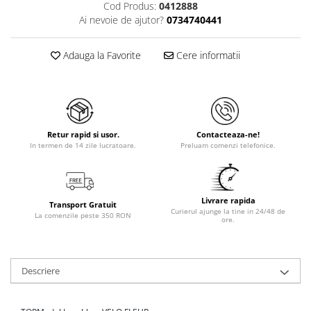
Cod Produs:
0412888
Ai nevoie de ajutor?
0734740441
Adauga la Favorite
Cere informatii
Retur rapid si usor.
Contacteaza-ne!
In termen de 14 zile lucratoare.
Preluam comenzi telefonice.
Livrare rapida
Transport Gratuit
Curierul ajunge la tine in 24/48 de
La comenzile peste 350 RON
ore.
Descriere