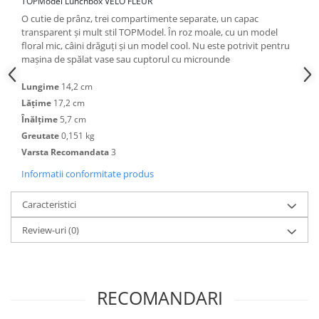
TOPModel Lunchbox VELO FLEUR
O cutie de prânz, trei compartimente separate, un capac
transparent și mult stil TOPModel. În roz moale, cu un model
floral mic, câini drăguți și un model cool. Nu este potrivit pentru
mașina de spălat vase sau cuptorul cu microunde
Lungime
14,2 cm
Lăţime
17,2 cm
Înălţime
5,7 cm
Greutate
0,151 kg
Varsta Recomandata
3
Informatii conformitate produs
Caracteristici
Review-uri
(0)
RECOMANDARI