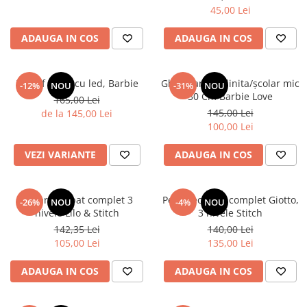
45,00 Lei
ADAUGA IN COS
ADAUGA IN COS
Pantof sport cu led, Barbie
Ghiozdan gradinita/școlar mic
-12%
NOU
-31%
NOU
30 Cm Barbie Love
165,00 Lei
145,00 Lei
de la 145,00 Lei
100,00 Lei
VEZI VARIANTE
ADAUGA IN COS
Penar echipat complet 3
Penar echipat complet Giotto,
-26%
NOU
-4%
NOU
nivele Lilo & Stitch
3 nivele Stitch
142,35 Lei
140,00 Lei
105,00 Lei
135,00 Lei
ADAUGA IN COS
ADAUGA IN COS