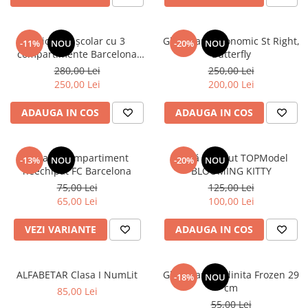
Ghiozdan școlar cu 3
Ghiozdan ergonomic St Right,
-11%
NOU
-20%
NOU
compartimente Barcelona
Butterfly
AB340 Astrabag albastru/rosu
280,00 Lei
250,00 Lei
250,00 Lei
200,00 Lei
ADAUGA IN COS
ADAUGA IN COS
Penar 1 compartiment
Sticlă de băut TOPModel
-13%
NOU
-20%
NOU
neechipat FC Barcelona
BLOOMING KITTY
75,00 Lei
125,00 Lei
65,00 Lei
100,00 Lei
VEZI VARIANTE
ADAUGA IN COS
ALFABETAR Clasa I NumLit
Ghiozdan gradinita Frozen 29
-18%
NOU
cm
85,00 Lei
55,00 Lei