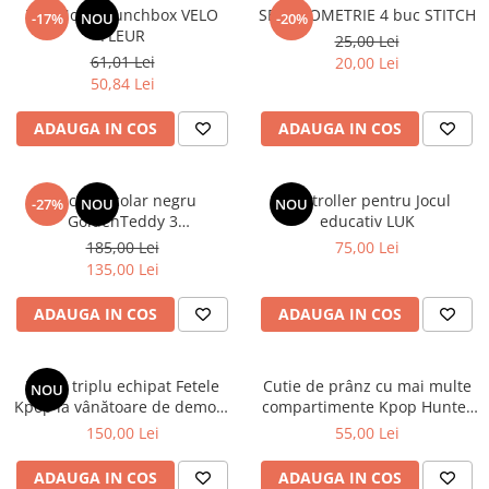
TOPModel Lunchbox VELO
SET GEOMETRIE 4 buc STITCH
-17%
NOU
-20%
FLEUR
25,00 Lei
61,01 Lei
20,00 Lei
50,84 Lei
ADAUGA IN COS
ADAUGA IN COS
Rucsac școlar negru
Controller pentru Jocul
-27%
NOU
NOU
GoldenTeddy 3
educativ LUK
compartimente Astra
185,00 Lei
75,00 Lei
135,00 Lei
ADAUGA IN COS
ADAUGA IN COS
Penar triplu echipat Fetele
Cutie de prânz cu mai multe
NOU
Kpop la vânătoare de demoni
compartimente Kpop Hunter
Energy
XL
150,00 Lei
55,00 Lei
ADAUGA IN COS
ADAUGA IN COS