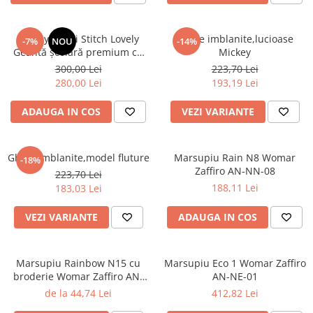
Disney Lilo și Stitch Lovely
Ghete imblanite,lucioase
-7%
NOU
-14%
Geantă școlară premium cu
Mickey
roți, 44 cm
300,00 Lei
223,70 Lei
280,00 Lei
193,19 Lei
ADAUGA IN COS
VEZI VARIANTE
Ghete imblanite,model fluture
Marsupiu Rain N8 Womar
-18%
Zaffiro AN-NN-08
223,70 Lei
188,11 Lei
183,03 Lei
VEZI VARIANTE
ADAUGA IN COS
Marsupiu Rainbow N15 cu
Marsupiu Eco 1 Womar Zaffiro
broderie Womar Zaffiro AN-
AN-NE-01
NZ-15E
de la 44,74 Lei
412,82 Lei