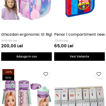
Ghiozdan ergonomic St Right, Butterfly
Penar 1 
250,00 Lei
75,00 Lei
200,00 Lei
65,00 Lei
Adauga in cos
Vezi Variante
-20%
NOU