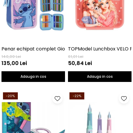
TOPModel Lunchbox VELO F
Penar echipat complet Giotto, 3 nivele Stitch
140,00 Lei
61,01 Lei
135,00 Lei
50,84 Lei
Adauga in cos
Adauga in cos
-20%
-22%