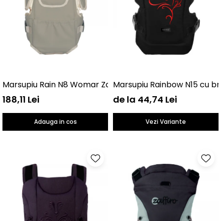
Marsupiu Rain N8 Womar Zaffiro AN-NN-08
Marsupiu Rainbow N15 cu b
188,11 Lei
de la 44,74 Lei
Adauga in cos
Vezi Variante