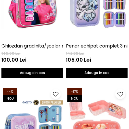
Ghiozdan gradinita/școlar mic 30 Cm Barbie Love
145,00 Lei
142,35 Lei
100,00 Lei
105,00 Lei
Adauga in cos
Adauga in cos
-4%
-17%
NOU
NOU