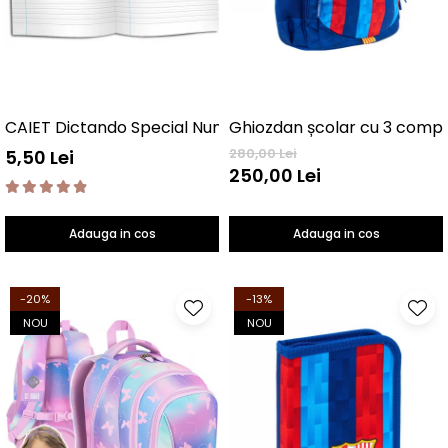
CAIET Dictando Special NumLit CD
280,00 Lei
5,50 Lei
250,00 Lei
Adauga in cos
Adauga in cos
-20%
-13%
NOU
NOU