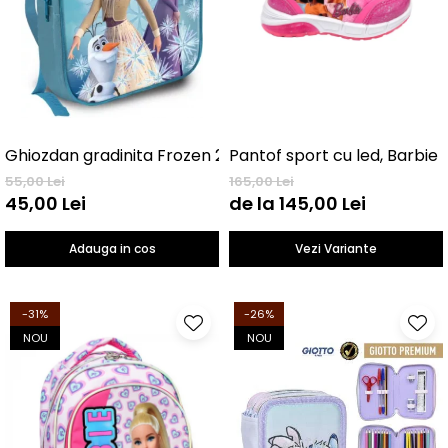
Ghiozdan gradinita Frozen 29 cm
Pantof sport cu led, Barbie
55,00 Lei
165,00 Lei
45,00 Lei
de la 145,00 Lei
Adauga in cos
Vezi Variante
-31%
-26%
NOU
NOU