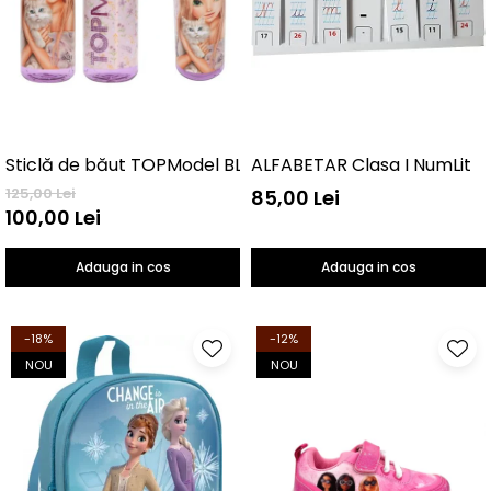
Sticlă de băut TOPModel BLOOMING KITTY
ALFABETAR Clasa I NumLit
125,00 Lei
85,00 Lei
100,00 Lei
Adauga in cos
Adauga in cos
-18%
-12%
NOU
NOU