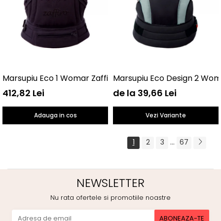
Marsupiu Eco 1 Womar Zaffiro AN-NE-01
Marsupiu Eco Design 2 Wom
412,82 Lei
de la 39,66 Lei
Adauga in cos
Vezi Variante
...
1
2
3
67
NEWSLETTER
Nu rata ofertele si promotiile noastre