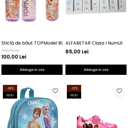
Sticlă de băut TOPModel BLOOMING KITTY
ALFABETAR Clasa I NumLit
125,00 Lei
85,00 Lei
100,00 Lei
Adauga in cos
Adauga in cos
-18%
-12%
NOU
NOU