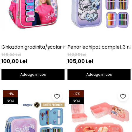
Ghiozdan gradinita/școlar mic 30 Cm Barbie Love
145,00 Lei
142,35 Lei
100,00 Lei
105,00 Lei
Adauga in cos
Adauga in cos
-4%
-17%
NOU
NOU