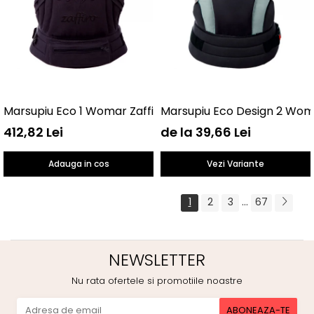
Marsupiu Eco 1 Womar Zaffiro AN-NE-01
Marsupiu Eco Design 2 Wom
412,82 Lei
de la 39,66 Lei
Adauga in cos
Vezi Variante
...
1
2
3
67
NEWSLETTER
Nu rata ofertele si promotiile noastre