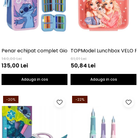
TOPModel Lunchbox VELO F
Penar echipat complet Giotto, 3 nivele Stitch
140,00 Lei
61,01 Lei
135,00 Lei
50,84 Lei
Adauga in cos
Adauga in cos
-20%
-22%