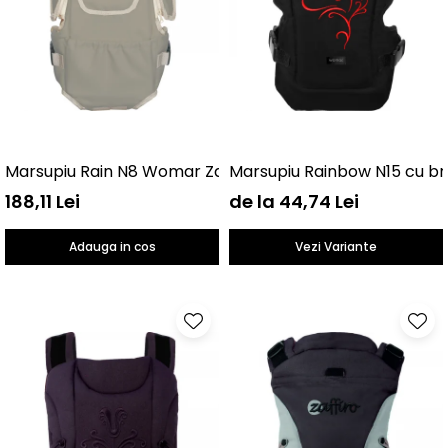
Marsupiu Rain N8 Womar Zaffiro AN-NN-08
Marsupiu Rainbow N15 cu b
188,11 Lei
de la 44,74 Lei
Adauga in cos
Vezi Variante