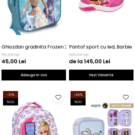
Ghiozdan gradinita Frozen 29 cm
Pantof sport cu led, Barbie
55,00 Lei
165,00 Lei
45,00 Lei
de la 145,00 Lei
Adauga in cos
Vezi Variante
-31%
-26%
NOU
NOU