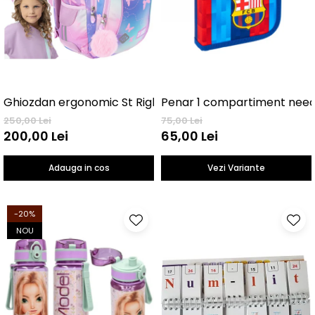
Ghiozdan ergonomic St Right, Butterfly
Penar 1 
250,00 Lei
75,00 Lei
200,00 Lei
65,00 Lei
Adauga in cos
Vezi Variante
-20%
NOU