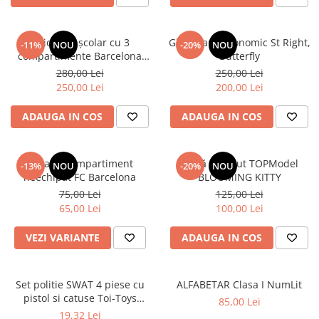
Ghiozdan școlar cu 3
Ghiozdan ergonomic St Right,
-11%
NOU
-20%
NOU
compartimente Barcelona
Butterfly
AB340 Astrabag albastru/rosu
280,00 Lei
250,00 Lei
250,00 Lei
200,00 Lei
ADAUGA IN COS
ADAUGA IN COS
Penar 1 compartiment
Sticlă de băut TOPModel
-13%
NOU
-20%
NOU
neechipat FC Barcelona
BLOOMING KITTY
75,00 Lei
125,00 Lei
65,00 Lei
100,00 Lei
VEZI VARIANTE
ADAUGA IN COS
Set politie SWAT 4 piese cu
ALFABETAR Clasa I NumLit
pistol si catuse Toi-Toys
85,00 Lei
TT14150A
19,32 Lei