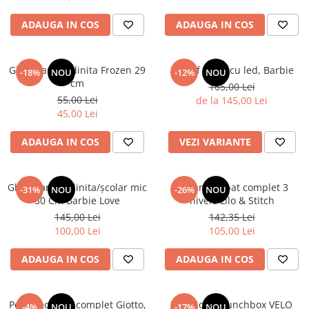
ADAUGA IN COS
ADAUGA IN COS
Ghiozdan gradinita Frozen 29
Pantof sport cu led, Barbie
-18%
NOU
-12%
NOU
cm
165,00 Lei
55,00 Lei
de la 145,00 Lei
45,00 Lei
ADAUGA IN COS
VEZI VARIANTE
Ghiozdan gradinita/școlar mic
Penar echipat complet 3
-31%
NOU
-26%
NOU
30 Cm Barbie Love
nivele Lilo & Stitch
145,00 Lei
142,35 Lei
100,00 Lei
105,00 Lei
ADAUGA IN COS
ADAUGA IN COS
Penar echipat complet Giotto,
TOPModel Lunchbox VELO
-4%
NOU
-17%
NOU