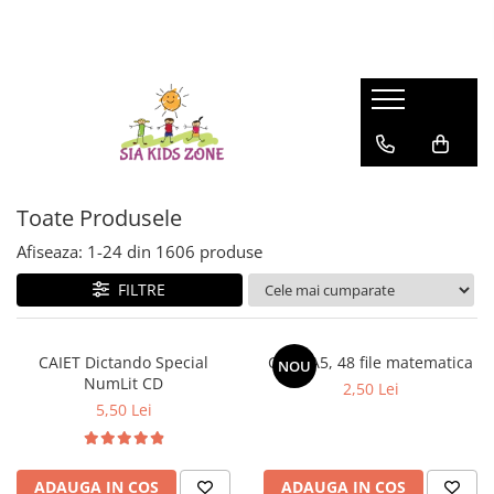
FASHION
MATERNITATE
JOCURI SI JUCARII
SCOALA SI GRADINITA
CAMERA COPILULUI
ACTIVITATI IN AER LIBER
HUNTRIX K-POP
Genti
Casute papusi
Ghiozdane
Patuturi
Accesorii pentru petrecere
Accesorii Beauty
Prosop de baie
Jucarii de rol
Penare
Patururi Baieti
Farfurii
Patuturi Fetite
Șervețele
Posete-genti
Machiaj
Umbrele
Toate Produsele
Afiseaza:
1-
24
din
1606
produse
FILTRE
CAIET Dictando Special
Caiet A5, 48 file matematica
NOU
NumLit CD
2,50 Lei
5,50 Lei
ADAUGA IN COS
ADAUGA IN COS