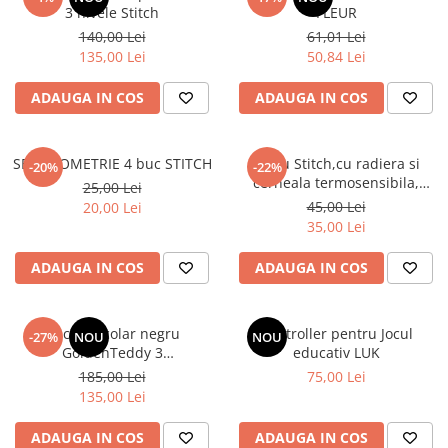
3 nivele Stitch
FLEUR
140,00 Lei
61,01 Lei
135,00 Lei
50,84 Lei
ADAUGA IN COS
ADAUGA IN COS
SET GEOMETRIE 4 buc STITCH
Stilou Stitch,cu radiera si
-20%
-22%
cerneala termosensibila,
25,00 Lei
pastel
45,00 Lei
20,00 Lei
35,00 Lei
ADAUGA IN COS
ADAUGA IN COS
Rucsac școlar negru
Controller pentru Jocul
-27%
NOU
NOU
GoldenTeddy 3
educativ LUK
compartimente Astra
185,00 Lei
75,00 Lei
135,00 Lei
ADAUGA IN COS
ADAUGA IN COS