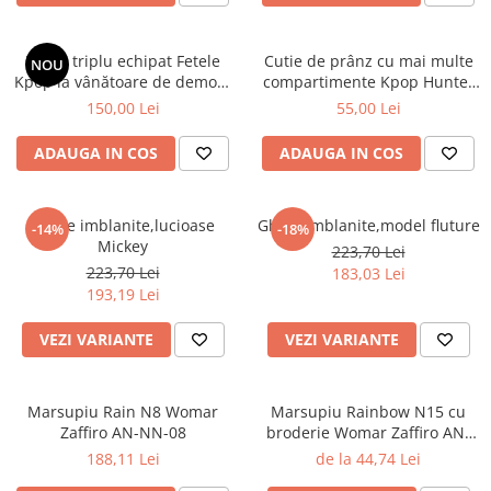
Penar triplu echipat Fetele
Cutie de prânz cu mai multe
NOU
Kpop la vânătoare de demoni
compartimente Kpop Hunter
Energy
XL
150,00 Lei
55,00 Lei
ADAUGA IN COS
ADAUGA IN COS
Ghete imblanite,lucioase
Ghete imblanite,model fluture
-14%
-18%
Mickey
223,70 Lei
223,70 Lei
183,03 Lei
193,19 Lei
VEZI VARIANTE
VEZI VARIANTE
Marsupiu Rain N8 Womar
Marsupiu Rainbow N15 cu
Zaffiro AN-NN-08
broderie Womar Zaffiro AN-
NZ-15E
188,11 Lei
de la 44,74 Lei