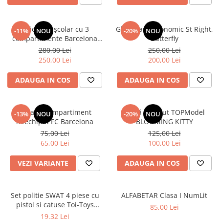
Ghiozdan școlar cu 3
Ghiozdan ergonomic St Right,
-11%
NOU
-20%
NOU
compartimente Barcelona
Butterfly
AB340 Astrabag albastru/rosu
280,00 Lei
250,00 Lei
250,00 Lei
200,00 Lei
ADAUGA IN COS
ADAUGA IN COS
Penar 1 compartiment
Sticlă de băut TOPModel
-13%
NOU
-20%
NOU
neechipat FC Barcelona
BLOOMING KITTY
75,00 Lei
125,00 Lei
65,00 Lei
100,00 Lei
VEZI VARIANTE
ADAUGA IN COS
Set politie SWAT 4 piese cu
ALFABETAR Clasa I NumLit
pistol si catuse Toi-Toys
85,00 Lei
TT14150A
19,32 Lei