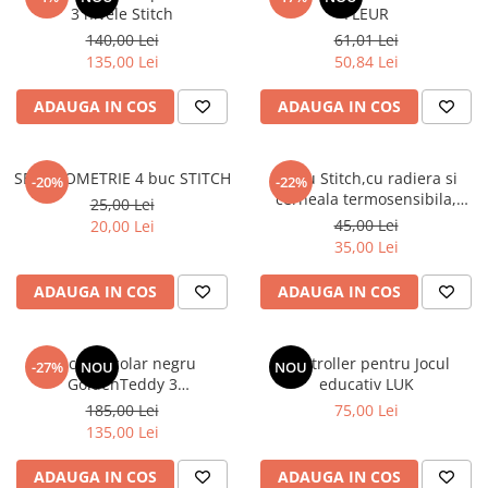
3 nivele Stitch
FLEUR
140,00 Lei
61,01 Lei
135,00 Lei
50,84 Lei
ADAUGA IN COS
ADAUGA IN COS
SET GEOMETRIE 4 buc STITCH
Stilou Stitch,cu radiera si
-20%
-22%
cerneala termosensibila,
25,00 Lei
pastel
45,00 Lei
20,00 Lei
35,00 Lei
ADAUGA IN COS
ADAUGA IN COS
Rucsac școlar negru
Controller pentru Jocul
-27%
NOU
NOU
GoldenTeddy 3
educativ LUK
compartimente Astra
185,00 Lei
75,00 Lei
135,00 Lei
ADAUGA IN COS
ADAUGA IN COS