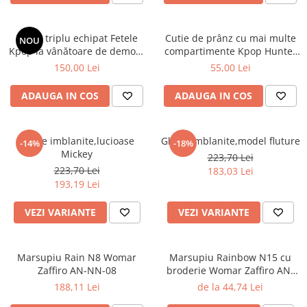
Penar triplu echipat Fetele
Cutie de prânz cu mai multe
NOU
Kpop la vânătoare de demoni
compartimente Kpop Hunter
Energy
XL
150,00 Lei
55,00 Lei
ADAUGA IN COS
ADAUGA IN COS
Ghete imblanite,lucioase
Ghete imblanite,model fluture
-14%
-18%
Mickey
223,70 Lei
223,70 Lei
183,03 Lei
193,19 Lei
VEZI VARIANTE
VEZI VARIANTE
Marsupiu Rain N8 Womar
Marsupiu Rainbow N15 cu
Zaffiro AN-NN-08
broderie Womar Zaffiro AN-
NZ-15E
188,11 Lei
de la 44,74 Lei