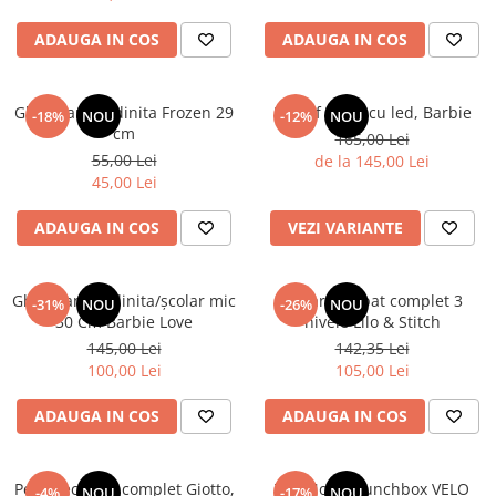
ADAUGA IN COS
ADAUGA IN COS
Ghiozdan gradinita Frozen 29
Pantof sport cu led, Barbie
-18%
NOU
-12%
NOU
cm
165,00 Lei
55,00 Lei
de la 145,00 Lei
45,00 Lei
ADAUGA IN COS
VEZI VARIANTE
Ghiozdan gradinita/școlar mic
Penar echipat complet 3
-31%
NOU
-26%
NOU
30 Cm Barbie Love
nivele Lilo & Stitch
145,00 Lei
142,35 Lei
100,00 Lei
105,00 Lei
ADAUGA IN COS
ADAUGA IN COS
Penar echipat complet Giotto,
TOPModel Lunchbox VELO
-4%
NOU
-17%
NOU