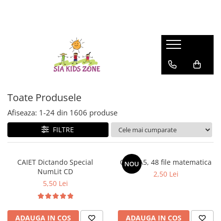
FASHION
MATERNITATE
JOCURI SI JUCARII
SCOALA SI GRADINITA
CAMERA COPILULUI
ACTIVITATI IN AER LIBER
HUNTRIX K-POP
Genti
Casute papusi
Ghiozdane
Patuturi
Accesorii pentru petrecere
Accesorii Beauty
Prosop de baie
Jucarii de rol
Penare
Patururi Baieti
Farfurii
Patuturi Fetite
Șervețele
Posete-genti
Machiaj
Umbrele
Toate Produsele
Afiseaza:
1-
24
din
1606
produse
FILTRE
CAIET Dictando Special
Caiet A5, 48 file matematica
NOU
NumLit CD
2,50 Lei
5,50 Lei
ADAUGA IN COS
ADAUGA IN COS