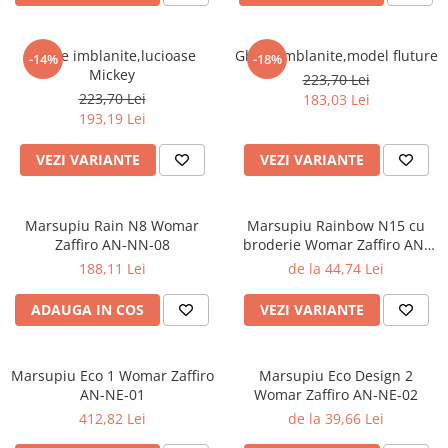
Ghete imblanite,lucioase
Ghete imblanite,model fluture
-14%
-18%
Mickey
223,70 Lei
223,70 Lei
183,03 Lei
193,19 Lei
VEZI VARIANTE
VEZI VARIANTE
Marsupiu Rain N8 Womar
Marsupiu Rainbow N15 cu
Zaffiro AN-NN-08
broderie Womar Zaffiro AN-
NZ-15E
188,11 Lei
de la 44,74 Lei
ADAUGA IN COS
VEZI VARIANTE
Marsupiu Eco 1 Womar Zaffiro
Marsupiu Eco Design 2
AN-NE-01
Womar Zaffiro AN-NE-02
412,82 Lei
de la 39,66 Lei