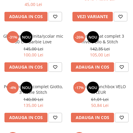
45,00 Lei
ADAUGA IN COS
VEZI VARIANTE
Ghiozdan gradinita/școlar mic
Penar echipat complet 3
-31%
NOU
-26%
NOU
30 Cm Barbie Love
nivele Lilo & Stitch
145,00 Lei
142,35 Lei
100,00 Lei
105,00 Lei
ADAUGA IN COS
ADAUGA IN COS
Penar echipat complet Giotto,
TOPModel Lunchbox VELO
-4%
NOU
-17%
NOU
3 nivele Stitch
FLEUR
140,00 Lei
61,01 Lei
135,00 Lei
50,84 Lei
ADAUGA IN COS
ADAUGA IN COS