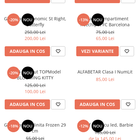
Ghiozdan ergonomic St Right,
Penar 1 compartiment
-20%
NOU
-13%
NOU
Butterfly
neechipat FC Barcelona
250,00 Lei
75,00 Lei
200,00 Lei
65,00 Lei
ADAUGA IN COS
VEZI VARIANTE
Sticlă de băut TOPModel
ALFABETAR Clasa I NumLit
-20%
NOU
BLOOMING KITTY
85,00 Lei
125,00 Lei
100,00 Lei
ADAUGA IN COS
ADAUGA IN COS
Ghiozdan gradinita Frozen 29
Pantof sport cu led, Barbie
-18%
NOU
-12%
NOU
cm
165,00 Lei
55,00 Lei
de la 145,00 Lei