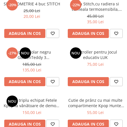
SET GEOMETRIE 4 buc STITCH
Stilou Stitch,cu radiera si
-20%
-22%
cerneala termosensibila,
25,00 Lei
pastel
45,00 Lei
20,00 Lei
35,00 Lei
ADAUGA IN COS
ADAUGA IN COS
Rucsac școlar negru
Controller pentru Jocul
-27%
NOU
NOU
GoldenTeddy 3
educativ LUK
compartimente Astra
185,00 Lei
75,00 Lei
135,00 Lei
ADAUGA IN COS
ADAUGA IN COS
Penar triplu echipat Fetele
Cutie de prânz cu mai multe
NOU
Kpop la vânătoare de demoni
compartimente Kpop Hunter
Energy
XL
150,00 Lei
55,00 Lei
ADAUGA IN COS
ADAUGA IN COS