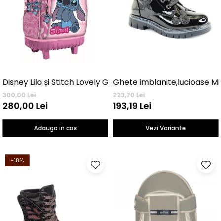
Disney Lilo și Stitch Lovely Geantă școlară premium cu r
Ghete imblanite,lucioase M
300,00 Lei
223,70 Lei
280,00 Lei
193,19 Lei
Adauga in cos
Vezi Variante
-18%