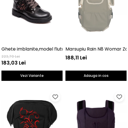
Ghete imblanite,model fluture
Marsupiu Rain N8 Womar Za
223,70 Lei
188,11 Lei
183,03 Lei
Vezi Variante
Adauga in cos