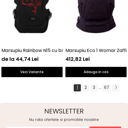
Marsupiu Rainbow N15 cu broderie Womar Zaffiro AN-NZ
Marsupiu Eco 1 Womar Zaffi
de la 44,74 Lei
412,82 Lei
Vezi Variante
Adauga in cos
...
1
2
3
67
NEWSLETTER
Nu rata ofertele si promotiile noastre