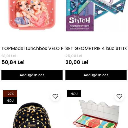
TOPModel Lunchbox VELO FLEUR
SET GEOMETRIE 4 buc STIT
61,01 Lei
25,00 Lei
50,84 Lei
20,00 Lei
Adauga in cos
Adauga in cos
-27%
NOU
NOU