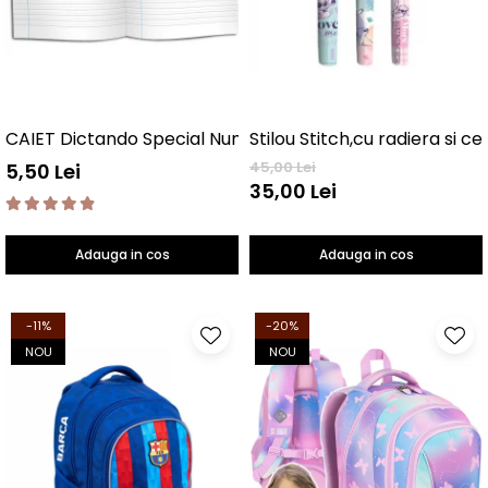
CAIET Dictando Special NumLit CD
Stilou Stitch,cu radiera si c
45,00 Lei
5,50 Lei
35,00 Lei
Adauga in cos
Adauga in cos
-11%
-20%
NOU
NOU