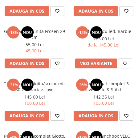
ADAUGA IN COS
ADAUGA IN COS
Ghiozdan gradinita Frozen 29
Pantof sport cu led, Barbie
-18%
NOU
-12%
NOU
cm
165,00 Lei
55,00 Lei
de la 145,00 Lei
45,00 Lei
ADAUGA IN COS
VEZI VARIANTE
Ghiozdan gradinita/școlar mic
Penar echipat complet 3
-31%
NOU
-26%
NOU
30 Cm Barbie Love
nivele Lilo & Stitch
145,00 Lei
142,35 Lei
100,00 Lei
105,00 Lei
ADAUGA IN COS
ADAUGA IN COS
Penar echipat complet Giotto,
TOPModel Lunchbox VELO
-4%
NOU
-17%
NOU