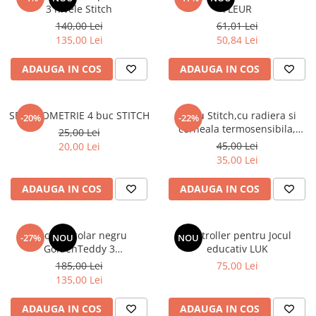
3 nivele Stitch
FLEUR
140,00 Lei
61,01 Lei
135,00 Lei
50,84 Lei
ADAUGA IN COS
ADAUGA IN COS
SET GEOMETRIE 4 buc STITCH
Stilou Stitch,cu radiera si
-20%
-22%
cerneala termosensibila,
25,00 Lei
pastel
45,00 Lei
20,00 Lei
35,00 Lei
ADAUGA IN COS
ADAUGA IN COS
Rucsac școlar negru
Controller pentru Jocul
-27%
NOU
NOU
GoldenTeddy 3
educativ LUK
compartimente Astra
185,00 Lei
75,00 Lei
135,00 Lei
ADAUGA IN COS
ADAUGA IN COS