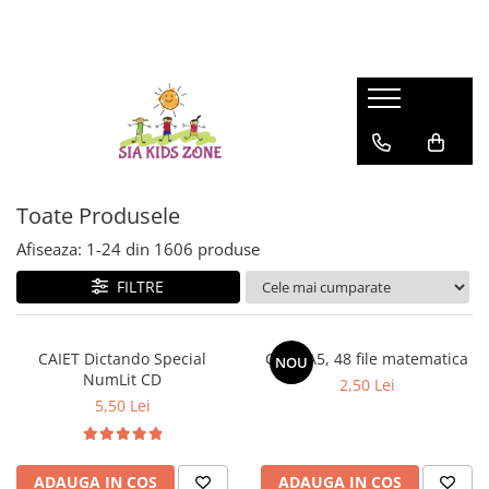
FASHION
MATERNITATE
JOCURI SI JUCARII
SCOALA SI GRADINITA
CAMERA COPILULUI
ACTIVITATI IN AER LIBER
HUNTRIX K-POP
Genti
Casute papusi
Ghiozdane
Patuturi
Accesorii pentru petrecere
Accesorii Beauty
Prosop de baie
Jucarii de rol
Penare
Patururi Baieti
Farfurii
Patuturi Fetite
Șervețele
Posete-genti
Machiaj
Umbrele
Toate Produsele
Afiseaza:
1-
24
din
1606
produse
FILTRE
CAIET Dictando Special
Caiet A5, 48 file matematica
NOU
NumLit CD
2,50 Lei
5,50 Lei
ADAUGA IN COS
ADAUGA IN COS