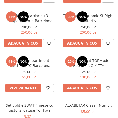
Ghiozdan școlar cu 3
Ghiozdan ergonomic St Right,
-11%
NOU
-20%
NOU
compartimente Barcelona
Butterfly
AB340 Astrabag albastru/rosu
280,00 Lei
250,00 Lei
250,00 Lei
200,00 Lei
ADAUGA IN COS
ADAUGA IN COS
Penar 1 compartiment
Sticlă de băut TOPModel
-13%
NOU
-20%
NOU
neechipat FC Barcelona
BLOOMING KITTY
75,00 Lei
125,00 Lei
65,00 Lei
100,00 Lei
VEZI VARIANTE
ADAUGA IN COS
Set politie SWAT 4 piese cu
ALFABETAR Clasa I NumLit
pistol si catuse Toi-Toys
85,00 Lei
TT14150A
19,32 Lei