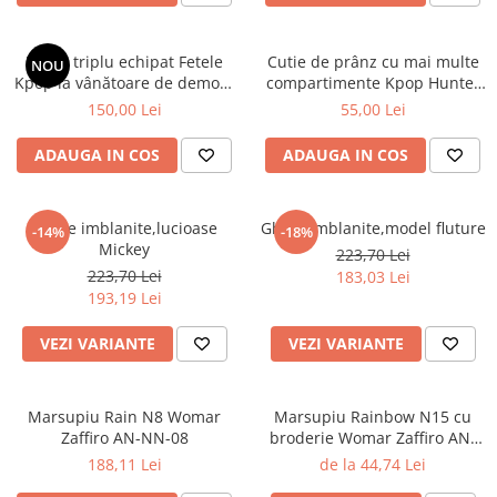
Penar triplu echipat Fetele
Cutie de prânz cu mai multe
NOU
Kpop la vânătoare de demoni
compartimente Kpop Hunter
Energy
XL
150,00 Lei
55,00 Lei
ADAUGA IN COS
ADAUGA IN COS
Ghete imblanite,lucioase
Ghete imblanite,model fluture
-14%
-18%
Mickey
223,70 Lei
223,70 Lei
183,03 Lei
193,19 Lei
VEZI VARIANTE
VEZI VARIANTE
Marsupiu Rain N8 Womar
Marsupiu Rainbow N15 cu
Zaffiro AN-NN-08
broderie Womar Zaffiro AN-
NZ-15E
188,11 Lei
de la 44,74 Lei