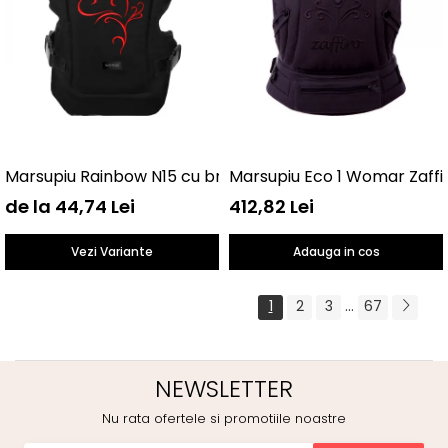
Marsupiu Rainbow N15 cu broderie Womar Zaffiro AN-NZ
Marsupiu Eco 1 Womar Zaffi
de la 44,74 Lei
412,82 Lei
Vezi Variante
Adauga in cos
...
1
2
3
67
NEWSLETTER
Nu rata ofertele si promotiile noastre