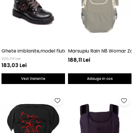
Ghete imblanite,model fluture
Marsupiu Rain N8 Womar Za
223,70 Lei
188,11 Lei
183,03 Lei
Vezi Variante
Adauga in cos