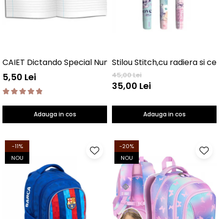
CAIET Dictando Special NumLit CD
Stilou Stitch,cu radiera si c
45,00 Lei
5,50 Lei
35,00 Lei
Adauga in cos
Adauga in cos
-11%
-20%
NOU
NOU