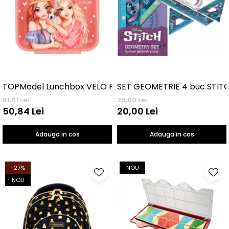
TOPModel Lunchbox VELO FLEUR
SET GEOMETRIE 4 buc STIT
61,01 Lei
25,00 Lei
50,84 Lei
20,00 Lei
Adauga in cos
Adauga in cos
-27%
NOU
NOU