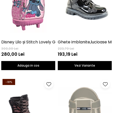
Disney Lilo și Stitch Lovely Geantă școlară premium cu r
Ghete imblanite,lucioase M
300,00 Lei
223,70 Lei
280,00 Lei
193,19 Lei
Adauga in cos
Vezi Variante
-18%