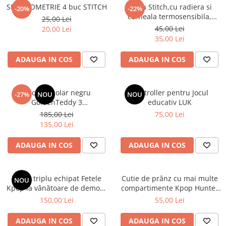
SET GEOMETRIE 4 buc STITCH
Stilou Stitch,cu radiera si
-20%
-22%
cerneala termosensibila,
25,00 Lei
pastel
45,00 Lei
20,00 Lei
35,00 Lei
ADAUGA IN COS
ADAUGA IN COS
Rucsac școlar negru
Controller pentru Jocul
-27%
NOU
NOU
GoldenTeddy 3
educativ LUK
compartimente Astra
185,00 Lei
75,00 Lei
135,00 Lei
ADAUGA IN COS
ADAUGA IN COS
Penar triplu echipat Fetele
Cutie de prânz cu mai multe
NOU
Kpop la vânătoare de demoni
compartimente Kpop Hunter
Energy
XL
150,00 Lei
55,00 Lei
ADAUGA IN COS
ADAUGA IN COS