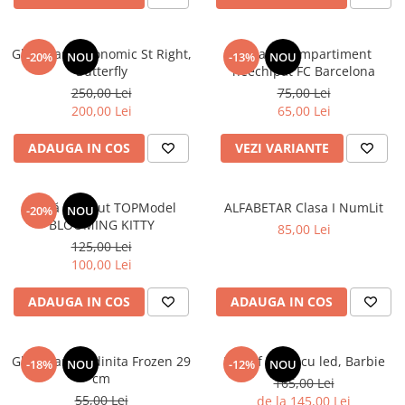
Ghiozdan ergonomic St Right,
Penar 1 compartiment
-20%
NOU
-13%
NOU
Butterfly
neechipat FC Barcelona
250,00 Lei
75,00 Lei
200,00 Lei
65,00 Lei
ADAUGA IN COS
VEZI VARIANTE
Sticlă de băut TOPModel
ALFABETAR Clasa I NumLit
-20%
NOU
BLOOMING KITTY
85,00 Lei
125,00 Lei
100,00 Lei
ADAUGA IN COS
ADAUGA IN COS
Ghiozdan gradinita Frozen 29
Pantof sport cu led, Barbie
-18%
NOU
-12%
NOU
cm
165,00 Lei
55,00 Lei
de la 145,00 Lei