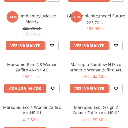
Ghete imblanite,lucioase
Ghete imblanite,model fluture
-14%
-18%
Mickey
223,70 Lei
223,70 Lei
183,03 Lei
193,19 Lei
VEZI VARIANTE
VEZI VARIANTE
Marsupiu Rain N8 Womar
Marsupiu Rainbow N15 cu
Zaffiro AN-NN-08
broderie Womar Zaffiro AN-
NZ-15E
188,11 Lei
de la 44,74 Lei
ADAUGA IN COS
VEZI VARIANTE
Marsupiu Eco 1 Womar Zaffiro
Marsupiu Eco Design 2
AN-NE-01
Womar Zaffiro AN-NE-02
412,82 Lei
de la 39,66 Lei