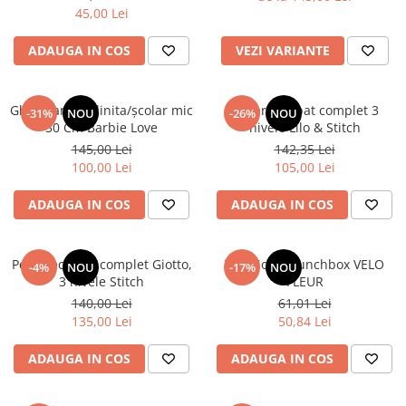
45,00 Lei
ADAUGA IN COS
VEZI VARIANTE
Ghiozdan gradinita/școlar mic
Penar echipat complet 3
-31%
NOU
-26%
NOU
30 Cm Barbie Love
nivele Lilo & Stitch
145,00 Lei
142,35 Lei
100,00 Lei
105,00 Lei
ADAUGA IN COS
ADAUGA IN COS
Penar echipat complet Giotto,
TOPModel Lunchbox VELO
-4%
NOU
-17%
NOU
3 nivele Stitch
FLEUR
140,00 Lei
61,01 Lei
135,00 Lei
50,84 Lei
ADAUGA IN COS
ADAUGA IN COS