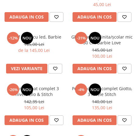
45,00 Lei
ADAUGA IN COS
ADAUGA IN COS
Pantof sport cu led, Barbie
Ghiozdan gradinita/școlar mic
-12%
NOU
-31%
NOU
30 Cm Barbie Love
165,00 Lei
145,00 Lei
de la 145,00 Lei
100,00 Lei
VEZI VARIANTE
ADAUGA IN COS
Penar echipat complet 3
Penar echipat complet Giotto,
-26%
NOU
-4%
NOU
nivele Lilo & Stitch
3 nivele Stitch
142,35 Lei
140,00 Lei
105,00 Lei
135,00 Lei
ADAUGA IN COS
ADAUGA IN COS