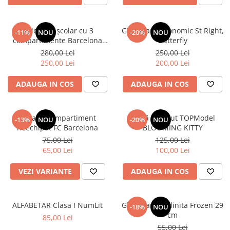
Ghiozdan școlar cu 3
Ghiozdan ergonomic St Right,
-11%
NOU
-20%
NOU
compartimente Barcelona
Butterfly
AB340 Astrabag albastru/rosu
280,00 Lei
250,00 Lei
250,00 Lei
200,00 Lei
ADAUGA IN COS
ADAUGA IN COS
Penar 1 compartiment
Sticlă de băut TOPModel
-13%
NOU
-20%
NOU
neechipat FC Barcelona
BLOOMING KITTY
75,00 Lei
125,00 Lei
65,00 Lei
100,00 Lei
VEZI VARIANTE
ADAUGA IN COS
ALFABETAR Clasa I NumLit
Ghiozdan gradinita Frozen 29
-18%
NOU
cm
85,00 Lei
55,00 Lei