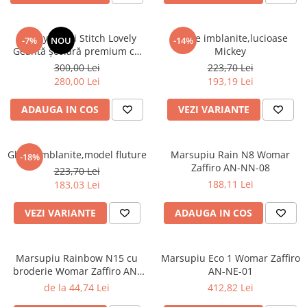
Disney Lilo și Stitch Lovely
Ghete imblanite,lucioase
-7%
NOU
-14%
Geantă școlară premium cu
Mickey
roți, 44 cm
300,00 Lei
223,70 Lei
280,00 Lei
193,19 Lei
ADAUGA IN COS
VEZI VARIANTE
Ghete imblanite,model fluture
Marsupiu Rain N8 Womar
-18%
Zaffiro AN-NN-08
223,70 Lei
188,11 Lei
183,03 Lei
VEZI VARIANTE
ADAUGA IN COS
Marsupiu Rainbow N15 cu
Marsupiu Eco 1 Womar Zaffiro
broderie Womar Zaffiro AN-
AN-NE-01
NZ-15E
de la 44,74 Lei
412,82 Lei