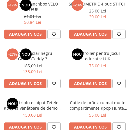
TOPModel Lunchbox VELO
SET GEOMETRIE 4 buc STITCH
-17%
NOU
-20%
FLEUR
25,00 Lei
61,01 Lei
20,00 Lei
50,84 Lei
ADAUGA IN COS
ADAUGA IN COS
Rucsac școlar negru
Controller pentru Jocul
-27%
NOU
NOU
GoldenTeddy 3
educativ LUK
compartimente Astra
185,00 Lei
75,00 Lei
135,00 Lei
ADAUGA IN COS
ADAUGA IN COS
Penar triplu echipat Fetele
Cutie de prânz cu mai multe
NOU
Kpop la vânătoare de demoni
compartimente Kpop Hunter
Energy
XL
150,00 Lei
55,00 Lei
ADAUGA IN COS
ADAUGA IN COS