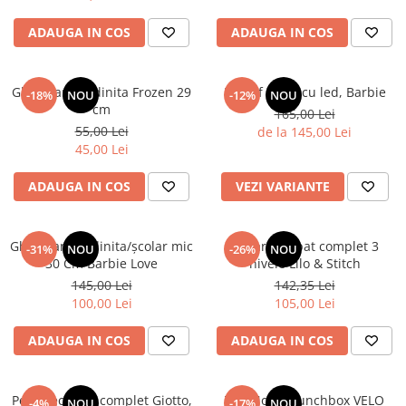
ADAUGA IN COS
ADAUGA IN COS
Ghiozdan gradinita Frozen 29
Pantof sport cu led, Barbie
-18%
NOU
-12%
NOU
cm
165,00 Lei
55,00 Lei
de la 145,00 Lei
45,00 Lei
ADAUGA IN COS
VEZI VARIANTE
Ghiozdan gradinita/școlar mic
Penar echipat complet 3
-31%
NOU
-26%
NOU
30 Cm Barbie Love
nivele Lilo & Stitch
145,00 Lei
142,35 Lei
100,00 Lei
105,00 Lei
ADAUGA IN COS
ADAUGA IN COS
Penar echipat complet Giotto,
TOPModel Lunchbox VELO
-4%
NOU
-17%
NOU