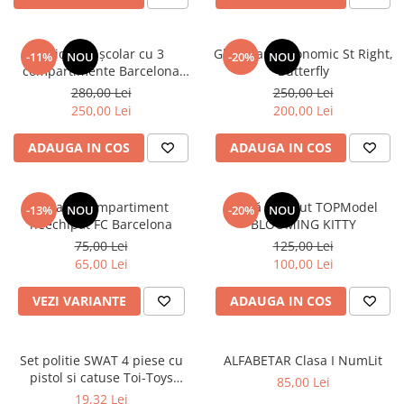
Ghiozdan școlar cu 3
Ghiozdan ergonomic St Right,
-11%
NOU
-20%
NOU
compartimente Barcelona
Butterfly
AB340 Astrabag albastru/rosu
280,00 Lei
250,00 Lei
250,00 Lei
200,00 Lei
ADAUGA IN COS
ADAUGA IN COS
Penar 1 compartiment
Sticlă de băut TOPModel
-13%
NOU
-20%
NOU
neechipat FC Barcelona
BLOOMING KITTY
75,00 Lei
125,00 Lei
65,00 Lei
100,00 Lei
VEZI VARIANTE
ADAUGA IN COS
Set politie SWAT 4 piese cu
ALFABETAR Clasa I NumLit
pistol si catuse Toi-Toys
85,00 Lei
TT14150A
19,32 Lei