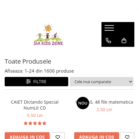
FASHION
MATERNITATE
JOCURI SI JUCARII
SCOALA SI GRADINITA
CAMERA COPILULUI
ACTIVITATI IN AER LIBER
HUNTRIX K-POP
Genti
Casute papusi
Ghiozdane
Patuturi
Accesorii pentru petrecere
Accesorii Beauty
Prosop de baie
Jucarii de rol
Penare
Patururi Baieti
Farfurii
Patuturi Fetite
Șervețele
Posete-genti
Machiaj
Umbrele
Toate Produsele
Afiseaza:
1-
24
din
1606
produse
FILTRE
CAIET Dictando Special
Caiet A5, 48 file matematica
NOU
NumLit CD
2,50 Lei
5,50 Lei
ADAUGA IN COS
ADAUGA IN COS