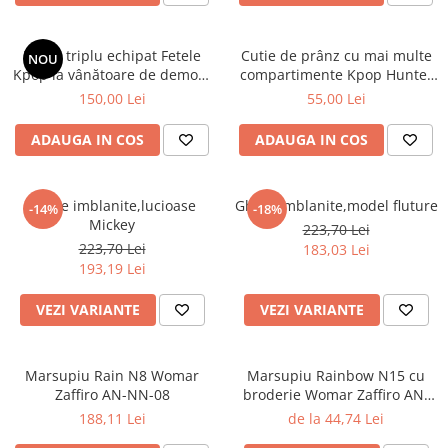
Penar triplu echipat Fetele
Cutie de prânz cu mai multe
NOU
Kpop la vânătoare de demoni
compartimente Kpop Hunter
Energy
XL
150,00 Lei
55,00 Lei
ADAUGA IN COS
ADAUGA IN COS
Ghete imblanite,lucioase
Ghete imblanite,model fluture
-14%
-18%
Mickey
223,70 Lei
223,70 Lei
183,03 Lei
193,19 Lei
VEZI VARIANTE
VEZI VARIANTE
Marsupiu Rain N8 Womar
Marsupiu Rainbow N15 cu
Zaffiro AN-NN-08
broderie Womar Zaffiro AN-
NZ-15E
188,11 Lei
de la 44,74 Lei