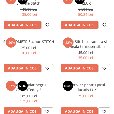
3 nivele Stitch
FLEUR
140,00 Lei
61,01 Lei
135,00 Lei
50,84 Lei
ADAUGA IN COS
ADAUGA IN COS
SET GEOMETRIE 4 buc STITCH
Stilou Stitch,cu radiera si
-20%
-22%
cerneala termosensibila,
25,00 Lei
pastel
45,00 Lei
20,00 Lei
35,00 Lei
ADAUGA IN COS
ADAUGA IN COS
Rucsac școlar negru
Controller pentru Jocul
-27%
NOU
NOU
GoldenTeddy 3
educativ LUK
compartimente Astra
185,00 Lei
75,00 Lei
135,00 Lei
ADAUGA IN COS
ADAUGA IN COS