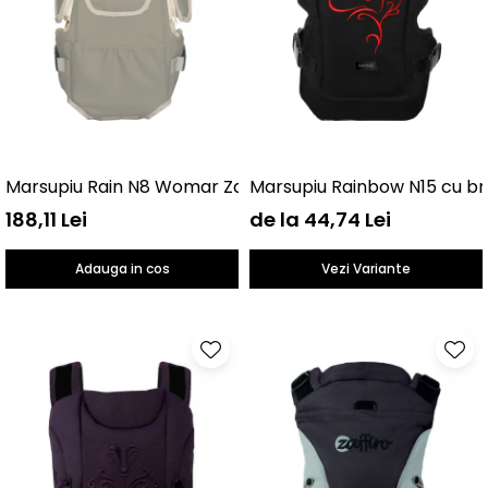
Marsupiu Rain N8 Womar Zaffiro AN-NN-08
Marsupiu Rainbow N15 cu b
188,11 Lei
de la 44,74 Lei
Adauga in cos
Vezi Variante