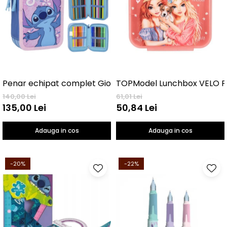
TOPModel Lunchbox VELO F
Penar echipat complet Giotto, 3 nivele Stitch
140,00 Lei
61,01 Lei
135,00 Lei
50,84 Lei
Adauga in cos
Adauga in cos
-20%
-22%