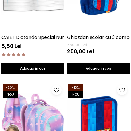
CAIET Dictando Special NumLit CD
280,00 Lei
5,50 Lei
250,00 Lei
Adauga in cos
Adauga in cos
-20%
-13%
NOU
NOU