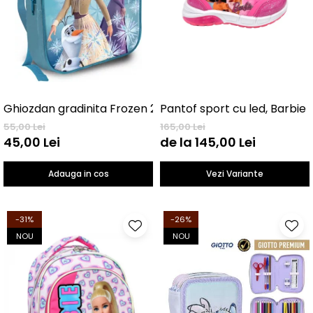
Ghiozdan gradinita Frozen 29 cm
Pantof sport cu led, Barbie
55,00 Lei
165,00 Lei
45,00 Lei
de la 145,00 Lei
Adauga in cos
Vezi Variante
-31%
-26%
NOU
NOU