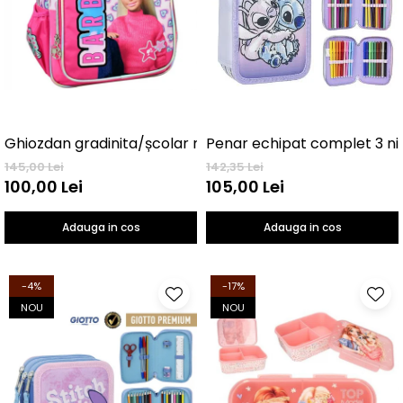
Ghiozdan gradinita/școlar mic 30 Cm Barbie Love
145,00 Lei
142,35 Lei
100,00 Lei
105,00 Lei
Adauga in cos
Adauga in cos
-4%
-17%
NOU
NOU