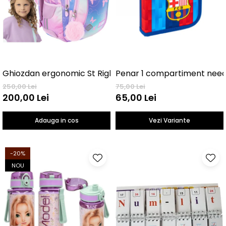
Ghiozdan ergonomic St Right, Butterfly
Penar 1 
250,00 Lei
75,00 Lei
200,00 Lei
65,00 Lei
Adauga in cos
Vezi Variante
-20%
NOU