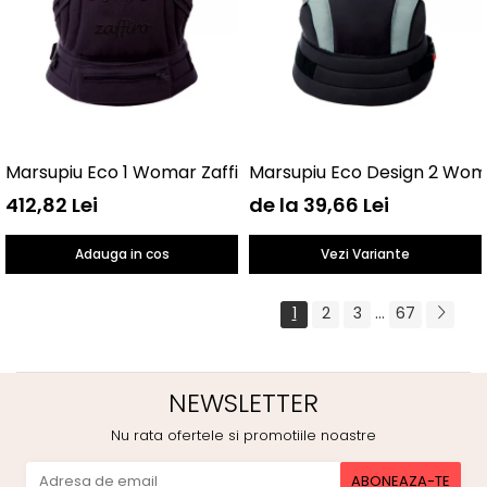
Marsupiu Eco 1 Womar Zaffiro AN-NE-01
Marsupiu Eco Design 2 Wom
412,82 Lei
de la 39,66 Lei
Adauga in cos
Vezi Variante
...
1
2
3
67
NEWSLETTER
Nu rata ofertele si promotiile noastre