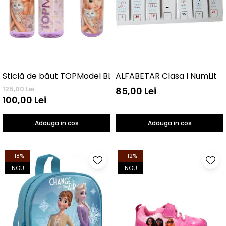
Sticlă de băut TOPModel BLOOMING KITTY
ALFABETAR Clasa I NumLit
125,00 Lei
85,00 Lei
100,00 Lei
Adauga in cos
Adauga in cos
-18%
-12%
NOU
NOU