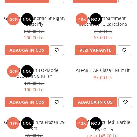
Ghiozdan ergonomic St Right,
Penar 1 compartiment
-20%
NOU
-13%
NOU
Butterfly
neechipat FC Barcelona
250,00 Lei
75,00 Lei
200,00 Lei
65,00 Lei
ADAUGA IN COS
VEZI VARIANTE
Sticlă de băut TOPModel
ALFABETAR Clasa I NumLit
-20%
NOU
BLOOMING KITTY
85,00 Lei
125,00 Lei
100,00 Lei
ADAUGA IN COS
ADAUGA IN COS
Ghiozdan gradinita Frozen 29
Pantof sport cu led, Barbie
-18%
NOU
-12%
NOU
cm
165,00 Lei
55,00 Lei
de la 145,00 Lei