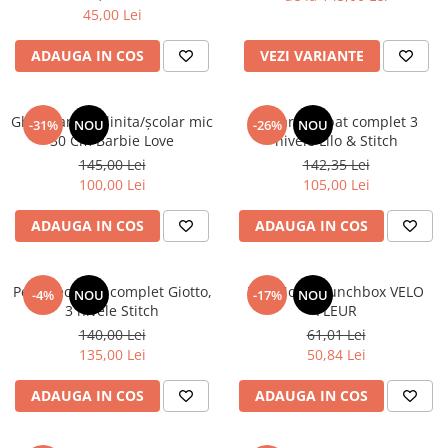
45,00 Lei
ADAUGA IN COS
VEZI VARIANTE
Ghiozdan gradinita/școlar mic
Penar echipat complet 3
-31%
NOU
-26%
NOU
30 Cm Barbie Love
nivele Lilo & Stitch
145,00 Lei
142,35 Lei
100,00 Lei
105,00 Lei
ADAUGA IN COS
ADAUGA IN COS
Penar echipat complet Giotto,
TOPModel Lunchbox VELO
-4%
NOU
-17%
NOU
3 nivele Stitch
FLEUR
140,00 Lei
61,01 Lei
135,00 Lei
50,84 Lei
ADAUGA IN COS
ADAUGA IN COS