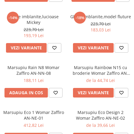
Ghete imblanite,lucioase
Ghete imblanite,model fluture
-14%
-18%
Mickey
223,70 Lei
223,70 Lei
183,03 Lei
193,19 Lei
VEZI VARIANTE
VEZI VARIANTE
Marsupiu Rain N8 Womar
Marsupiu Rainbow N15 cu
Zaffiro AN-NN-08
broderie Womar Zaffiro AN-
NZ-15E
188,11 Lei
de la 44,74 Lei
ADAUGA IN COS
VEZI VARIANTE
Marsupiu Eco 1 Womar Zaffiro
Marsupiu Eco Design 2
AN-NE-01
Womar Zaffiro AN-NE-02
412,82 Lei
de la 39,66 Lei