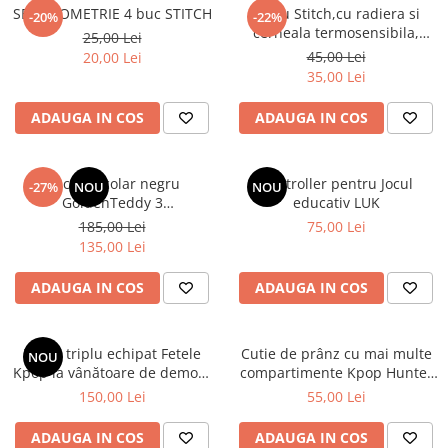
SET GEOMETRIE 4 buc STITCH
Stilou Stitch,cu radiera si
-20%
-22%
cerneala termosensibila,
25,00 Lei
pastel
45,00 Lei
20,00 Lei
35,00 Lei
ADAUGA IN COS
ADAUGA IN COS
Rucsac școlar negru
Controller pentru Jocul
-27%
NOU
NOU
GoldenTeddy 3
educativ LUK
compartimente Astra
185,00 Lei
75,00 Lei
135,00 Lei
ADAUGA IN COS
ADAUGA IN COS
Penar triplu echipat Fetele
Cutie de prânz cu mai multe
NOU
Kpop la vânătoare de demoni
compartimente Kpop Hunter
Energy
XL
150,00 Lei
55,00 Lei
ADAUGA IN COS
ADAUGA IN COS