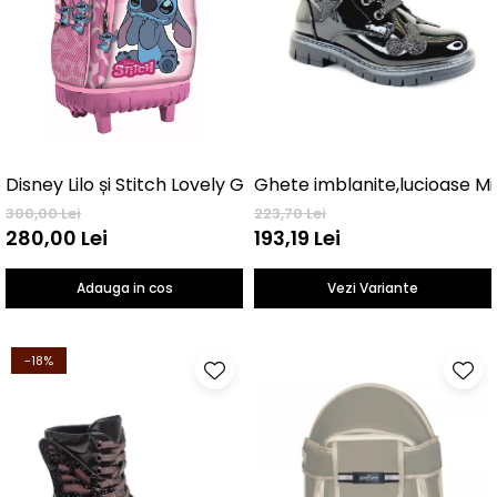
Disney Lilo și Stitch Lovely Geantă școlară premium cu r
Ghete imblanite,lucioase M
300,00 Lei
223,70 Lei
280,00 Lei
193,19 Lei
Adauga in cos
Vezi Variante
-18%