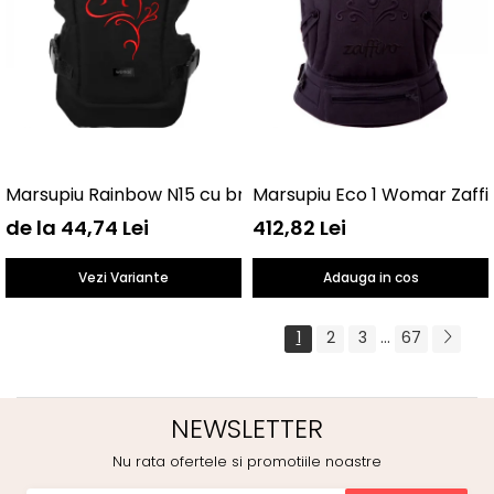
Marsupiu Rainbow N15 cu broderie Womar Zaffiro AN-NZ
Marsupiu Eco 1 Womar Zaffi
de la 44,74 Lei
412,82 Lei
Vezi Variante
Adauga in cos
...
1
2
3
67
NEWSLETTER
Nu rata ofertele si promotiile noastre