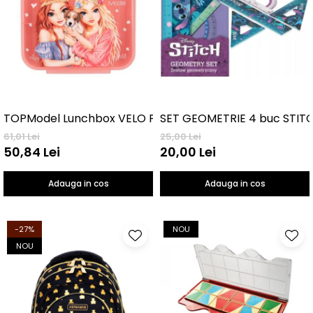
TOPModel Lunchbox VELO FLEUR
SET GEOMETRIE 4 buc STIT
61,01 Lei
25,00 Lei
50,84 Lei
20,00 Lei
Adauga in cos
Adauga in cos
-27%
NOU
NOU