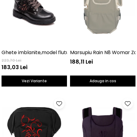
Ghete imblanite,model fluture
Marsupiu Rain N8 Womar Za
223,70 Lei
188,11 Lei
183,03 Lei
Vezi Variante
Adauga in cos