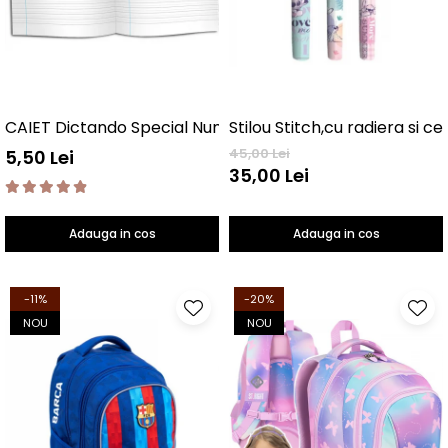
CAIET Dictando Special NumLit CD
Stilou Stitch,cu radiera si c
45,00 Lei
5,50 Lei
35,00 Lei
Adauga in cos
Adauga in cos
-11%
-20%
NOU
NOU