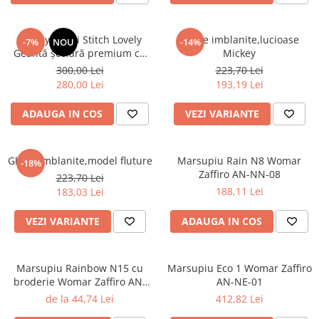
Disney Lilo și Stitch Lovely
Ghete imblanite,lucioase
-7%
NOU
-14%
Geantă școlară premium cu
Mickey
roți, 44 cm
300,00 Lei
223,70 Lei
280,00 Lei
193,19 Lei
ADAUGA IN COS
VEZI VARIANTE
Ghete imblanite,model fluture
Marsupiu Rain N8 Womar
-18%
Zaffiro AN-NN-08
223,70 Lei
188,11 Lei
183,03 Lei
VEZI VARIANTE
ADAUGA IN COS
Marsupiu Rainbow N15 cu
Marsupiu Eco 1 Womar Zaffiro
broderie Womar Zaffiro AN-
AN-NE-01
NZ-15E
de la 44,74 Lei
412,82 Lei