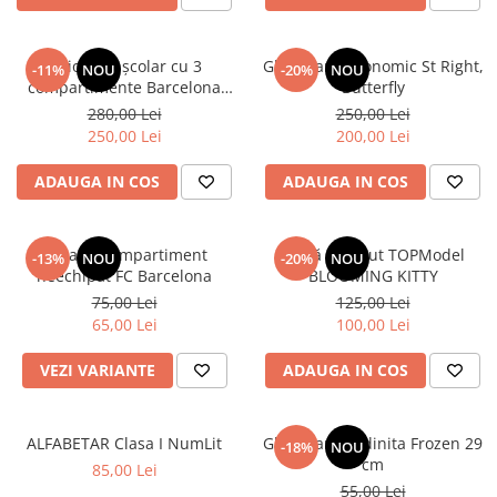
Ghiozdan școlar cu 3
Ghiozdan ergonomic St Right,
-11%
NOU
-20%
NOU
compartimente Barcelona
Butterfly
AB340 Astrabag albastru/rosu
280,00 Lei
250,00 Lei
250,00 Lei
200,00 Lei
ADAUGA IN COS
ADAUGA IN COS
Penar 1 compartiment
Sticlă de băut TOPModel
-13%
NOU
-20%
NOU
neechipat FC Barcelona
BLOOMING KITTY
75,00 Lei
125,00 Lei
65,00 Lei
100,00 Lei
VEZI VARIANTE
ADAUGA IN COS
ALFABETAR Clasa I NumLit
Ghiozdan gradinita Frozen 29
-18%
NOU
cm
85,00 Lei
55,00 Lei