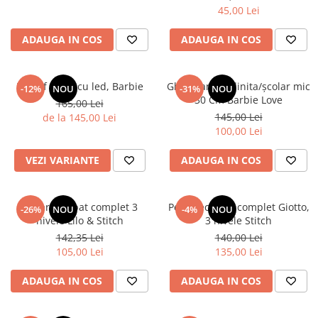
45,00 Lei
ADAUGA IN COS
ADAUGA IN COS
Pantof sport cu led, Barbie
Ghiozdan gradinita/școlar mic
-12%
NOU
-31%
NOU
30 Cm Barbie Love
165,00 Lei
145,00 Lei
de la 145,00 Lei
100,00 Lei
VEZI VARIANTE
ADAUGA IN COS
Penar echipat complet 3
Penar echipat complet Giotto,
-26%
NOU
-4%
NOU
nivele Lilo & Stitch
3 nivele Stitch
142,35 Lei
140,00 Lei
105,00 Lei
135,00 Lei
ADAUGA IN COS
ADAUGA IN COS