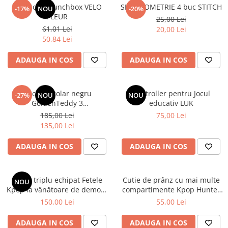
TOPModel Lunchbox VELO
SET GEOMETRIE 4 buc STITCH
-17%
NOU
-20%
FLEUR
25,00 Lei
61,01 Lei
20,00 Lei
50,84 Lei
ADAUGA IN COS
ADAUGA IN COS
Rucsac școlar negru
Controller pentru Jocul
-27%
NOU
NOU
GoldenTeddy 3
educativ LUK
compartimente Astra
185,00 Lei
75,00 Lei
135,00 Lei
ADAUGA IN COS
ADAUGA IN COS
Penar triplu echipat Fetele
Cutie de prânz cu mai multe
NOU
Kpop la vânătoare de demoni
compartimente Kpop Hunter
Energy
XL
150,00 Lei
55,00 Lei
ADAUGA IN COS
ADAUGA IN COS