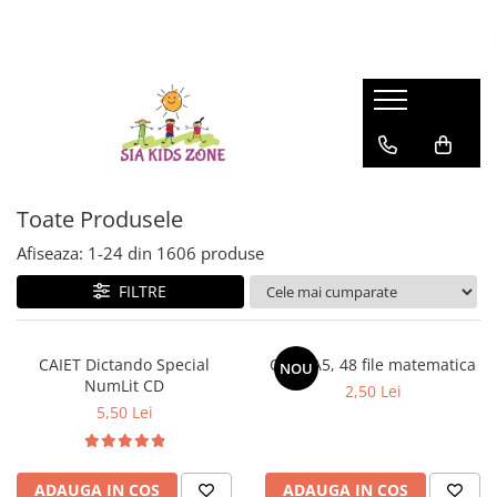
FASHION
MATERNITATE
JOCURI SI JUCARII
SCOALA SI GRADINITA
CAMERA COPILULUI
ACTIVITATI IN AER LIBER
HUNTRIX K-POP
Genti
Casute papusi
Ghiozdane
Patuturi
Accesorii pentru petrecere
Accesorii Beauty
Prosop de baie
Jucarii de rol
Penare
Patururi Baieti
Farfurii
Patuturi Fetite
Șervețele
Posete-genti
Machiaj
Umbrele
Toate Produsele
Afiseaza:
1-
24
din
1606
produse
FILTRE
CAIET Dictando Special
Caiet A5, 48 file matematica
NOU
NumLit CD
2,50 Lei
5,50 Lei
ADAUGA IN COS
ADAUGA IN COS