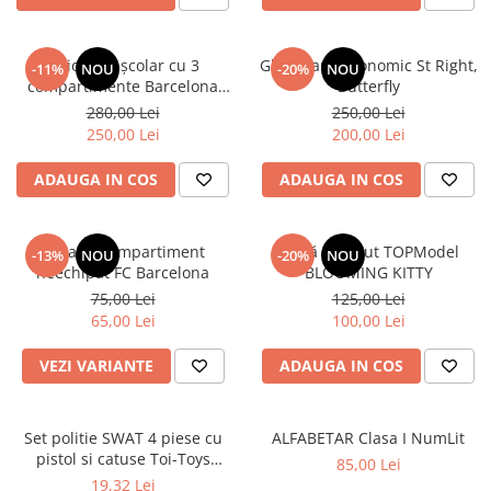
Ghiozdan școlar cu 3
Ghiozdan ergonomic St Right,
-11%
NOU
-20%
NOU
compartimente Barcelona
Butterfly
AB340 Astrabag albastru/rosu
280,00 Lei
250,00 Lei
250,00 Lei
200,00 Lei
ADAUGA IN COS
ADAUGA IN COS
Penar 1 compartiment
Sticlă de băut TOPModel
-13%
NOU
-20%
NOU
neechipat FC Barcelona
BLOOMING KITTY
75,00 Lei
125,00 Lei
65,00 Lei
100,00 Lei
VEZI VARIANTE
ADAUGA IN COS
Set politie SWAT 4 piese cu
ALFABETAR Clasa I NumLit
pistol si catuse Toi-Toys
85,00 Lei
TT14150A
19,32 Lei