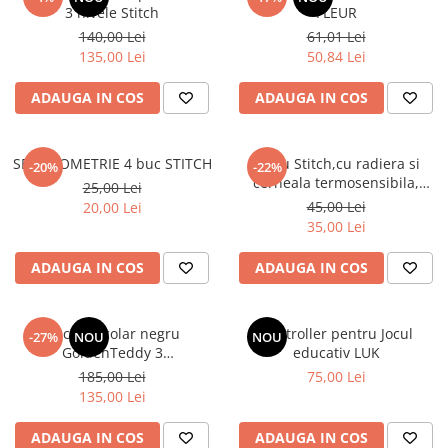
3 nivele Stitch
FLEUR
140,00 Lei
61,01 Lei
135,00 Lei
50,84 Lei
ADAUGA IN COS
ADAUGA IN COS
SET GEOMETRIE 4 buc STITCH
Stilou Stitch,cu radiera si
-20%
-22%
cerneala termosensibila,
25,00 Lei
pastel
45,00 Lei
20,00 Lei
35,00 Lei
ADAUGA IN COS
ADAUGA IN COS
Rucsac școlar negru
Controller pentru Jocul
-27%
NOU
NOU
GoldenTeddy 3
educativ LUK
compartimente Astra
185,00 Lei
75,00 Lei
135,00 Lei
ADAUGA IN COS
ADAUGA IN COS