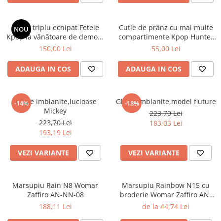
Penar triplu echipat Fetele
Cutie de prânz cu mai multe
NOU
Kpop la vânătoare de demoni
compartimente Kpop Hunter
Energy
XL
150,00 Lei
55,00 Lei
ADAUGA IN COS
ADAUGA IN COS
Ghete imblanite,lucioase
Ghete imblanite,model fluture
-14%
-18%
Mickey
223,70 Lei
223,70 Lei
183,03 Lei
193,19 Lei
VEZI VARIANTE
VEZI VARIANTE
Marsupiu Rain N8 Womar
Marsupiu Rainbow N15 cu
Zaffiro AN-NN-08
broderie Womar Zaffiro AN-
NZ-15E
188,11 Lei
de la 44,74 Lei