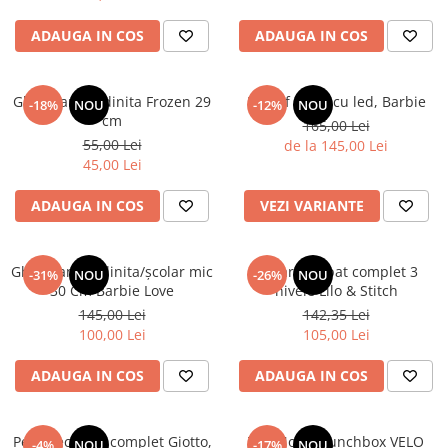
ADAUGA IN COS
ADAUGA IN COS
Ghiozdan gradinita Frozen 29
Pantof sport cu led, Barbie
-18%
NOU
-12%
NOU
cm
165,00 Lei
55,00 Lei
de la 145,00 Lei
45,00 Lei
ADAUGA IN COS
VEZI VARIANTE
Ghiozdan gradinita/școlar mic
Penar echipat complet 3
-31%
NOU
-26%
NOU
30 Cm Barbie Love
nivele Lilo & Stitch
145,00 Lei
142,35 Lei
100,00 Lei
105,00 Lei
ADAUGA IN COS
ADAUGA IN COS
Penar echipat complet Giotto,
TOPModel Lunchbox VELO
-4%
NOU
-17%
NOU